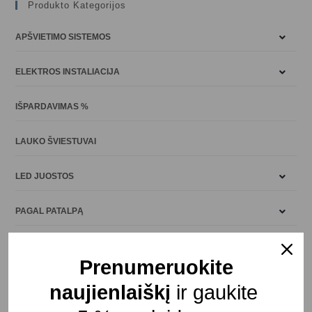
Produkto Kategorijos
APŠVIETIMO SISTEMOS
ELEKTROS INSTALIACIJA
IŠPARDAVIMAS %
LAUKO ŠVIESTUVAI
LED JUOSTOS
PAGAL PATALPĄ
VIDAUS APŠVIETIMAS
Prenumeruokite
naujienlaiškį
ir gaukite
Paieška