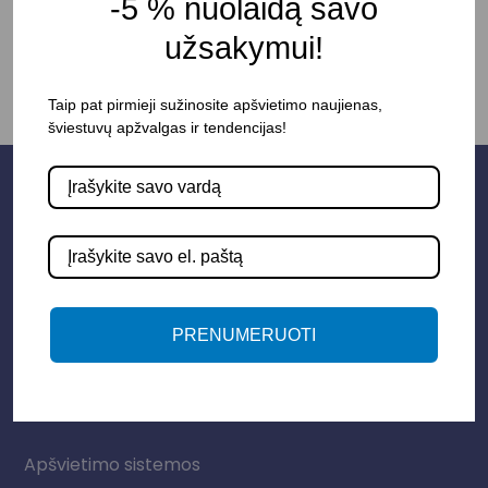
-5 % nuolaidą savo
užsakymui!
Taip pat pirmieji sužinosite apšvietimo naujienas,
šviestuvų apžvalgas ir tendencijas!
PRENUMERUOTI
Parduotuvė
Apšvietimo sistemos