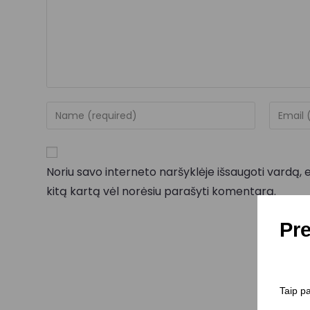
Noriu savo interneto naršyklėje išsaugoti vardą, el
kitą kartą vėl norėsiu parašyti komentarą.
Pre
Taip pa