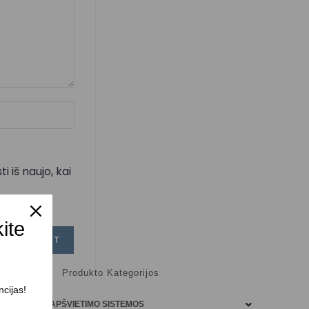
 iš naujo, kai
kite
Produkto Kategorijos
ncijas!
APŠVIETIMO SISTEMOS