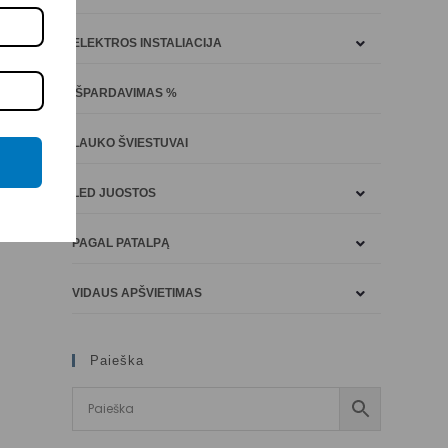
ELEKTROS INSTALIACIJA
IŠPARDAVIMAS %
LAUKO ŠVIESTUVAI
LED JUOSTOS
PAGAL PATALPĄ
VIDAUS APŠVIETIMAS
Paieška