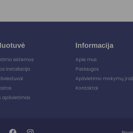
duotuvė
Informacija
etimo sistemos
Apie mus
os instaliacija
Paslaugos
šviestuvai
Apšvietimo mokymų įra
ostos
Kontaktai
s apšvietimas
Privat