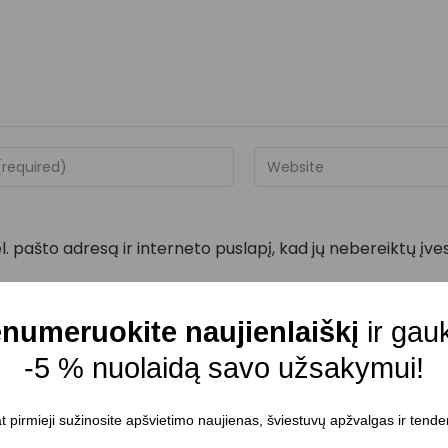
. pašto adresą ir interneto puslapį, kad jų nebereiktų įvesti
numeruokite naujienlaiškį
ir gau
-5 % nuolaidą savo užsakymui!
t pirmieji sužinosite apšvietimo naujienas, šviestuvų apžvalgas ir tende