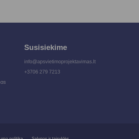
Susisiekime
info@apsvietimoprojektavimas.lt
+3706 279 7213
šas
umo politika
Sąlygos ir taisyklės