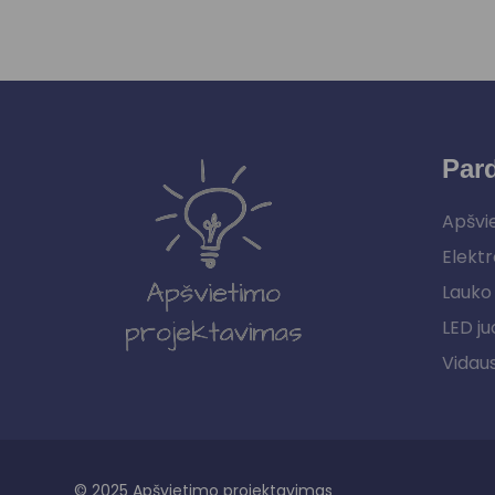
Par
Apšvi
Elektr
Lauko 
LED ju
Vidau
© 2025 Apšvietimo projektavimas