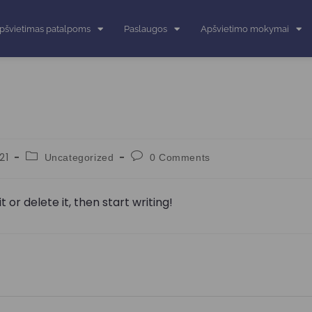
pšvietimas patalpoms
Paslaugos
Apšvietimo mokymai
21
Uncategorized
0 Comments
 or delete it, then start writing!