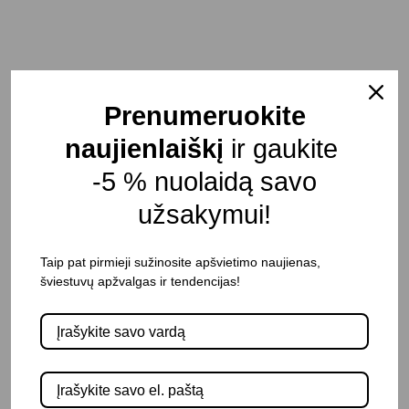
Prenumeruokite
Akcentiniai
Įleidžiami
šviestuvai
šviestuvai
naujienlaiškį
ir gaukite
-5 % nuolaidą savo
užsakymui!
Taip pat pirmieji sužinosite apšvietimo naujienas,
šviestuvų apžvalgas ir tendencijas!
Pakabinami