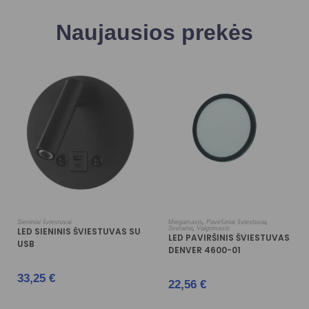
Naujausios prekės
PASIRINKTI SAVYBES
Į KREPŠELĮ
,
,
Sieniniai šviestuvai
Miegamasis
Paviršiniai šviestuvai
,
Svetainė
Valgomasis
LED SIENINIS ŠVIESTUVAS SU
LED PAVIRŠINIS ŠVIESTUVAS
USB
DENVER 4600-01
33,25
€
22,56
€