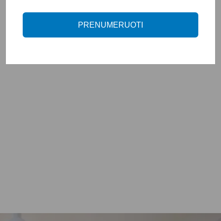
LED juostos
šviestuvai
PRENUMERUOTI
Paviršiniai šviestuvai