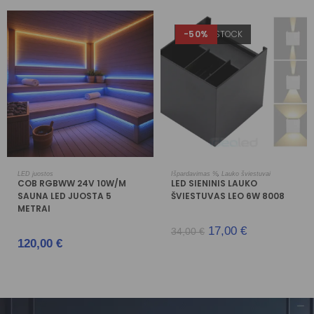
OUT OF STOCK
-50%
Į KREPŠELĮ
DAUGIAU
,
LED juostos
Išpardavimas %
Lauko šviestuvai
COB RGBWW 24V 10W/M
LED SIENINIS LAUKO
SAUNA LED JUOSTA 5
ŠVIESTUVAS LEO 6W 8008
METRAI
17,00
€
34,00
€
120,00
€