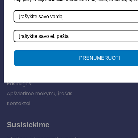
Elektros instaliacija
Lauko šviestuvai
LED juostos
Vidaus apšvietimas
Informacija
PRENUMERUOTI
Apie mus
Paslaugos
Apšvietimo mokymų įrašas
Kontaktai
Susisiekime