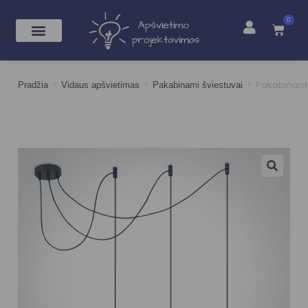
0
>
>
>
Pakabinamas
Pradžia
Vidaus apšvietimas
Pakabinami šviestuvai