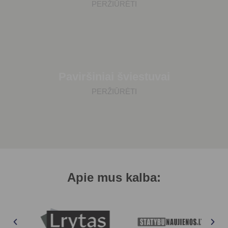
PERŽIŪRĖTI
Paviršiniai šviestuvai
PERŽIŪRĖTI
Apie mus kalba: