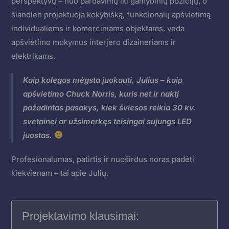
perspektyvų – nuo pardavimų iki gamybinių pozicijų, o
šiandien projektuoja kokybišką, funkcionalų apšvietimą
individualiems ir komerciniams objektams, veda
apšvietimo mokymus interjero dizaineriams ir
elektrikams.
Kaip kolegos mėgsta juokauti, Julius – kaip
apšvietimo Chuck Norris, kuris net ir naktį
pažadintas pasakys, kiek šviesos reikia 30 kv.
svetainei ar užsimerkęs teisingai sujungs LED
juostas.
Profesionalumas, patirtis ir nuoširdus noras padėti
kiekvienam – tai apie Julių.
Projektavimo klausimai: