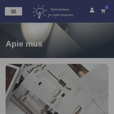
0
Apie mus​