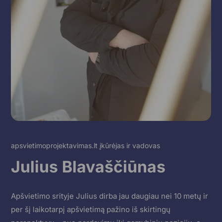
apsvietimoprojektavimas.lt įkūrėjas ir vadovas
Julius Blavaščiūnas
Apšvietimo srityje Julius dirba jau daugiau nei 10 metų ir
per šį laikotarpį apšvietimą pažino iš skirtingų