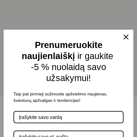
Prenumeruokite
Apšvietimo montavimas
naujienlaiškį
ir gaukite
PERŽIŪRĖTI
-5 % nuolaidą savo
užsakymui!
Taip pat pirmieji sužinosite apšvietimo naujienas,
šviestuvų apžvalgas ir tendencijas!