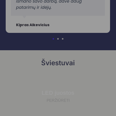
išmano savo darbą, davė daug
patarimų ir idėjų.
Kipras Alkevicius
Šviestuvai
LED juostos
PERŽIŪRĖTI