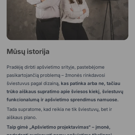
Mūsų istorija
Pradėję dirbti apšvietimo srityje, pastebėjome
pasikartojančią problemą – žmonės rinkdavosi
šviestuvus pagal dizainą,
kas patinka arba ne, tačiau
trūko aiškaus supratimo apie šviesos kiekį, šviestuvų
funkcionalumą ir apšvietimo sprendimus namuose.
Tada supratome, kad reikia ne tik šviestuvų, bet ir
aiškaus plano.
Taip gimė „Apšvietimo projektavimas“ – įmonė,