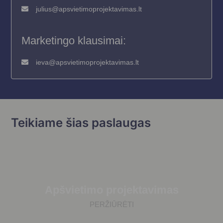
julius@apsvietimoprojektavimas.lt
Marketingo klausimai:
ieva@apsvietimoprojektavimas.lt
Teikiame šias paslaugas
Apšvietimo projektavimas
PERŽIŪRĖTI