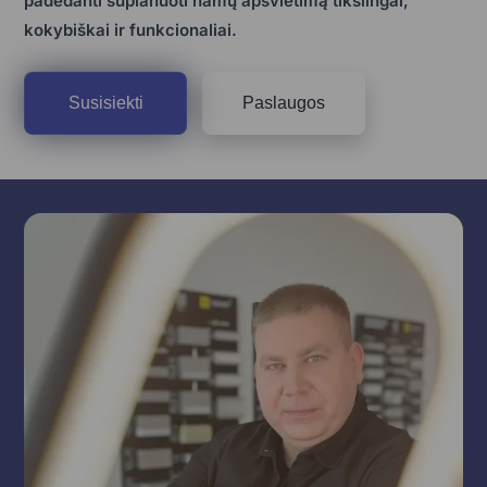
padedanti suplanuoti namų apšvietimą tikslingai,
kokybiškai ir funkcionaliai.
Susisiekti
Paslaugos