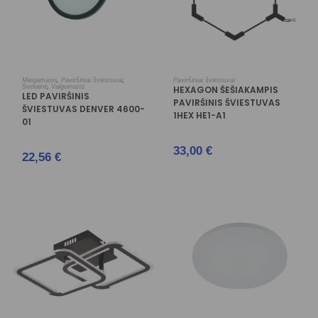
Į KREPŠELĮ
Į KREPŠELĮ
,
,
Miegamasis
Paviršiniai šviestuvai
Paviršiniai šviestuvai
,
Svetainė
Valgomasis
HEXAGON ŠEŠIAKAMPIS
LED PAVIRŠINIS
PAVIRŠINIS ŠVIESTUVAS
ŠVIESTUVAS DENVER 4600-
1HEX HE1-A1
01
33,00
€
22,56
€