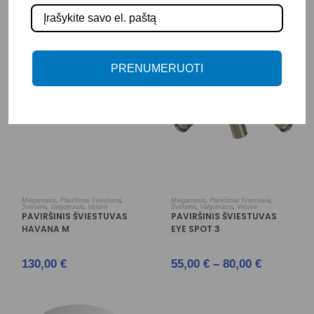
75,00
€
–
109,00
€
199,00
€
PRENUMERUOTI
Į KREPŠELĮ
PASIRINKTI SAVYBES
,
,
,
,
Miegamasis
Paviršiniai šviestuvai
Miegamasis
Paviršiniai šviestuvai
,
,
,
,
Svetainė
Valgomasis
Virtuvė
Svetainė
Valgomasis
Virtuvė
PAVIRŠINIS ŠVIESTUVAS
PAVIRŠINIS ŠVIESTUVAS
HAVANA M
EYE SPOT 3
130,00
€
55,00
€
–
80,00
€