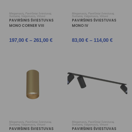
PASIRINKTI SAVYBES
PASIRINKTI SAVYBES
,
,
,
,
Miegamasis
Paviršiniai šviestuvai
Miegamasis
Paviršiniai šviestuvai
,
,
,
,
Svetainė
Valgomasis
Virtuvė
Svetainė
Valgomasis
Virtuvė
PAVIRŠINIS ŠVIESTUVAS
PAVIRŠINIS ŠVIESTUVAS
MONO CORNER VIII
MONO IV
197,00
€
–
261,00
€
83,00
€
–
114,00
€
PASIRINKTI SAVYBES
PASIRINKTI SAVYBES
,
,
,
,
Miegamasis
Paviršiniai šviestuvai
Miegamasis
Paviršiniai šviestuvai
,
,
,
,
Svetainė
Valgomasis
Virtuvė
Svetainė
Valgomasis
Virtuvė
PAVIRŠINIS ŠVIESTUVAS
PAVIRŠINIS ŠVIESTUVAS