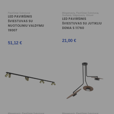
Į KREPŠELĮ
Į KREPŠELĮ
,
,
Paviršiniai šviestuvai
Miegamasis
Paviršiniai šviestuvai
,
,
Svetainė
Valgomasis
Virtuvė
LED PAVIRŠINIS
LED PAVIRŠINIS
ŠVIESTUVAS SU
ŠVIESTUVAS SU JUTIKLIU
NUOTOLINIU VALDYMU
DENIA S 11760
19007
21,00
€
51,12
€
Į KREPŠELĮ
Į KREPŠELĮ
,
,
,
,
Miegamasis
Paviršiniai šviestuvai
Miegamasis
Paviršiniai šviestuvai