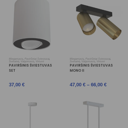
PASIRINKTI SAVYBES
PASIRINKTI SAVYBES
,
,
,
,
Miegamasis
Paviršiniai šviestuvai
Miegamasis
Paviršiniai šviestuvai
,
,
,
,
Svetainė
Valgomasis
Virtuvė
Svetainė
Valgomasis
Virtuvė
PAVIRŠINIS ŠVIESTUVAS
PAVIRŠINIS ŠVIESTUVAS
SET
MONO II
37,00
€
47,00
€
–
66,00
€