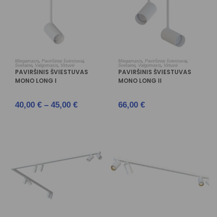
PASIRINKTI SAVYBES
PASIRINKTI SAVYBES
,
,
,
,
Miegamasis
Paviršiniai šviestuvai
Miegamasis
Paviršiniai šviestuvai
,
,
,
,
Svetainė
Valgomasis
Virtuvė
Svetainė
Valgomasis
Virtuvė
PAVIRŠINIS ŠVIESTUVAS
PAVIRŠINIS ŠVIESTUVAS
MONO LONG I
MONO LONG II
40,00
€
–
45,00
€
66,00
€