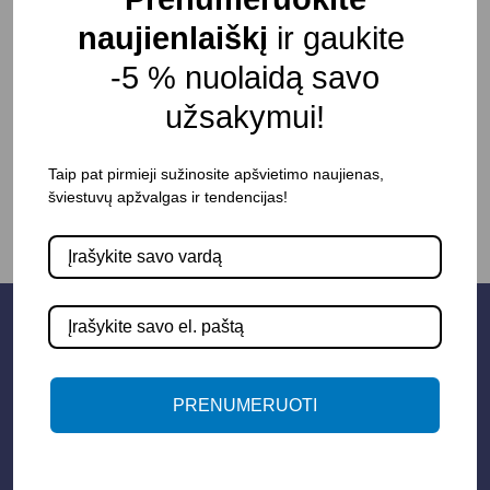
siekiant paremti jūsų patirtį šioje svetainėje,
naujienlaiškį
ir gaukite
valdyti prieigą prie jūsų paskyros ir kitais
-5 % nuolaidą savo
tikslais, aprašytais mūsų
.
Privatumo politika
užsakymui!
REGISTRUOTIS
Taip pat pirmieji sužinosite apšvietimo naujienas,
šviestuvų apžvalgas ir tendencijas!
PRENUMERUOTI