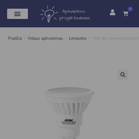
0
>
>
>
10W LED dimeriuojama l
Pradžia
Vidaus apšvietimas
Lemputės