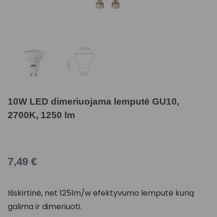
10W LED dimeriuojama lemputė GU10,
2700K, 1250 lm
7,49
€
Išskirtinė, net 125lm/w efektyvumo lemputė kurią
galima ir dimeriuoti.