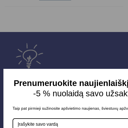
Prenumeruokite naujienlaišk
-5 % nuolaidą savo užsak
Parduotuvė
Taip pat pirmieji sužinosite apšvietimo naujienas, šviestuvų apžv
Apšvietimo sistemos
Elektros instaliacija