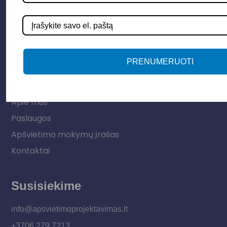
Lauko šviestuvai
LED juostos
Vidaus apšvietimas
PRENUMERUOTI
Informacija
Apie mus
Paslaugos
Apšvietimo mokymų įrašas
Kontaktai
Susisiekime
info@apsvietimoprojektavimas.lt
+3706 279 7213