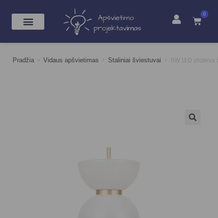
0
>
>
>
11W LED stalin
Pradžia
Vidaus apšvietimas
Staliniai šviestuvai