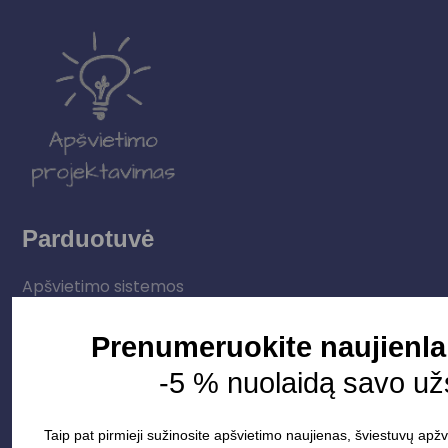
Parduotuvė
Apšvietimo sistemos
Elektros instaliacija
Prenumeruokite naujienla
Lauko šviestuvai
-5 % nuolaidą savo u
LED juostos
Vidaus apšvietimas
Taip pat pirmieji sužinosite apšvietimo naujienas, šviestuvų apžv