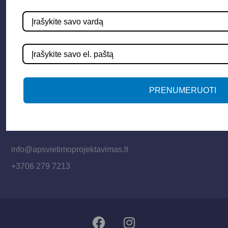
Informacija
Apie mus
Paslaugos
Apšvietimo mokymų įrašas
Kontaktai
PRENUMERUOTI
Susisiekime
info@apsvietimoprojektavimas.lt
+3706 279 7213