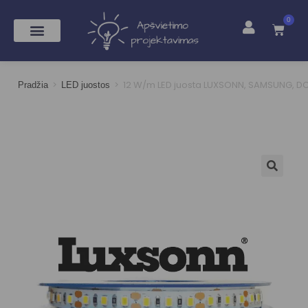
0
>
>
12 W/m LED juosta LUXSONN, SAMSUNG, D
Pradžia
LED juostos