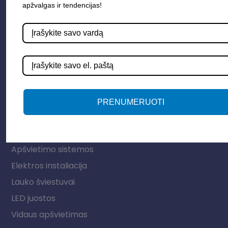
apžvalgas ir tendencijas!
PRENUMERUOTI
Parduotuvė
Apšvietimo sistemos
Elektros instaliacija
Lauko šviestuvai
LED juostos
Vidaus apšvietimas