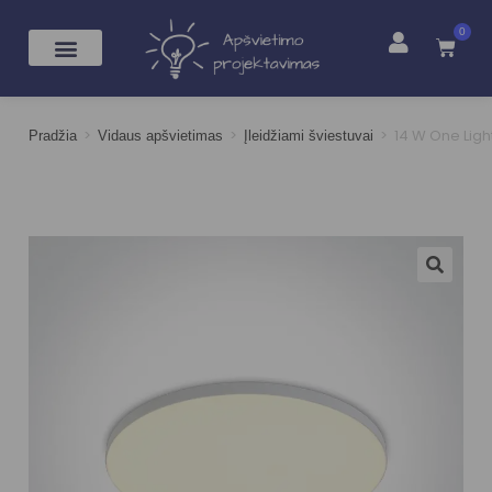
0
>
>
>
14 W One Ligh
Pradžia
Vidaus apšvietimas
Įleidžiami šviestuvai