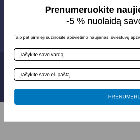
Susisiekime
Prenumeruokite naujie
-5 % nuolaidą sav
info@apsvietimoprojektavimas.lt
+3706 279 7213
Taip pat pirmieji sužinosite apšvietimo naujienas, šviestuvų apžv
Privatumo politika
Sąlygos ir taisyklės
© 2025 Apšvietimo projektavimas
PRENUMERU