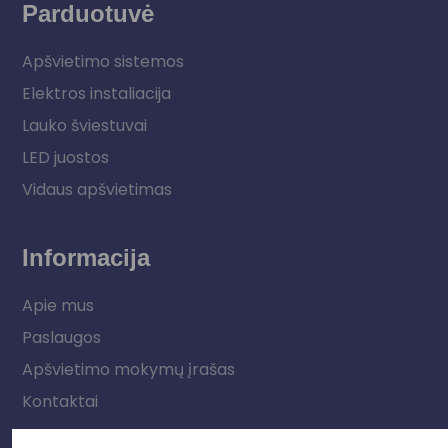
Parduotuvė
Apšvietimo sistemos
Elektros instaliacija
Lauko šviestuvai
LED juostos
Vidaus apšvietimas
Informacija
Apie mus
Paslaugos
Apšvietimo mokymų įrašas
Kontaktai