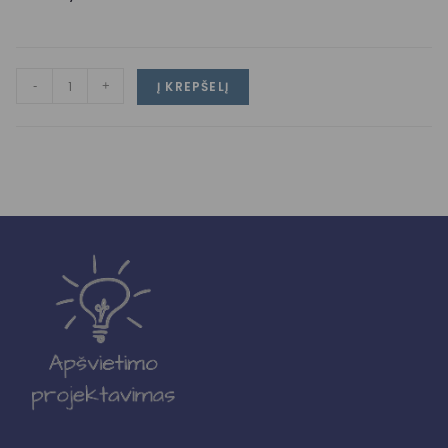
-
+
Į KREPŠELĮ