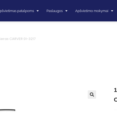
pšvietimas patalpoms
Paslaugos
Apšvietimo mokymai
šeras CARVER 01-3217