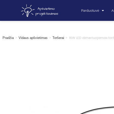
Parduotuvė
A
>
>
>
16W LED dimeriuojamas tor
Pradžia
Vidaus apšvietimas
Toršerai