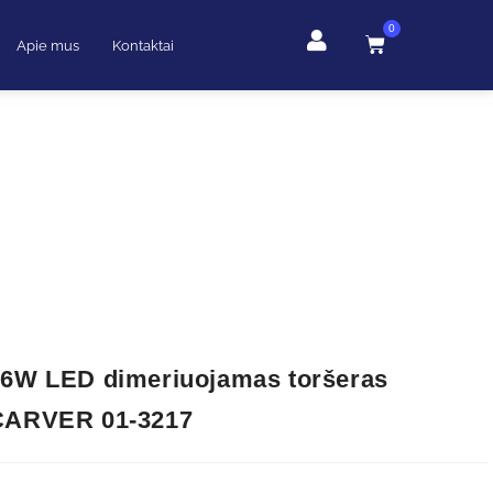
0
Apie mus
Kontaktai
16W LED dimeriuojamas toršeras
CARVER 01-3217