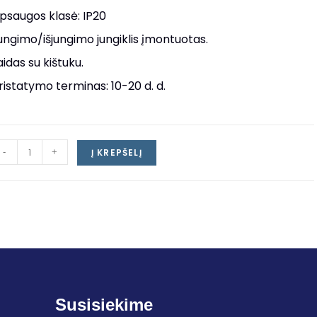
psaugos klasė: IP20
jungimo/išjungimo jungiklis įmontuotas.
aidas su kištuku.
ristatymo terminas: 10-20 d. d.
-
+
Į KREPŠELĮ
Susisiekime