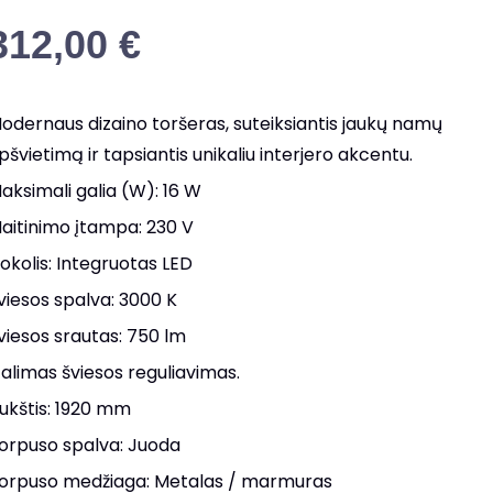
312,00
€
odernaus dizaino toršeras, suteiksiantis jaukų namų
pšvietimą ir tapsiantis unikaliu interjero akcentu.
aksimali galia (W): 16 W
aitinimo įtampa: 230 V
okolis: Integruotas LED
viesos spalva: 3000 K
viesos srautas: 750 lm
alimas šviesos reguliavimas.
ukštis: 1920 mm
orpuso spalva: Juoda
orpuso medžiaga: Metalas / marmuras