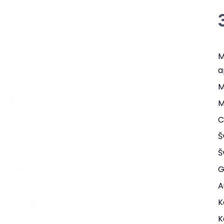
M
a
M
M
C
Š
Š
G
A
K
K