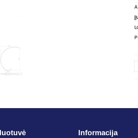
A
Į
L
P
duotuvė
Informacija