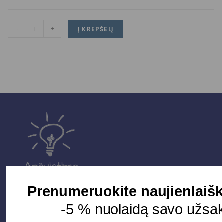
-
+
Į KREPŠELĮ
Prenumeruokite naujienlaišk
-5 % nuolaidą savo užsa
Parduotuvė