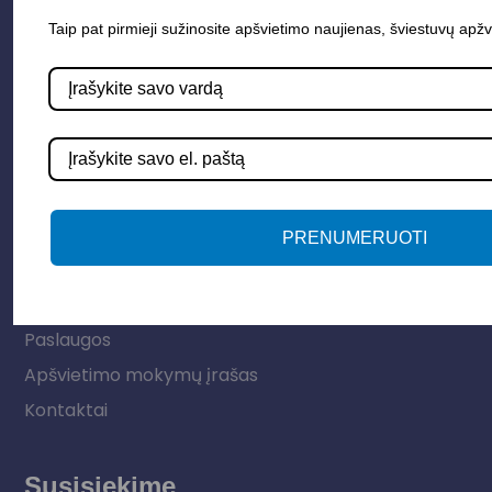
Taip pat pirmieji sužinosite apšvietimo naujienas, šviestuvų apžv
Apšvietimo sistemos
Elektros instaliacija
Lauko šviestuvai
LED juostos
Vidaus apšvietimas
PRENUMERUOTI
Informacija
Apie mus
Paslaugos
Apšvietimo mokymų įrašas
Kontaktai
Susisiekime