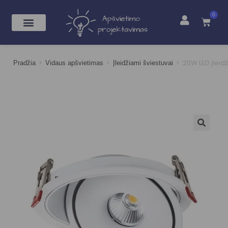
0
>
>
>
20W LED įleid
Pradžia
Vidaus apšvietimas
Įleidžiami šviestuvai