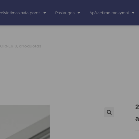
pšvietimas patalpoms
Paslaugos
Apšvietimo mokymai
 CORNER10, anoduotas
2