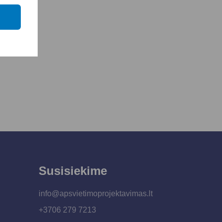
Susisiekime
info@apsvietimoprojektavimas.lt
+3706 279 7213