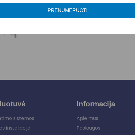
PRENUMERUOTI
duotuvė
Informacija
etimo sistemos
Apie mus
os instaliacija
Paslaugos