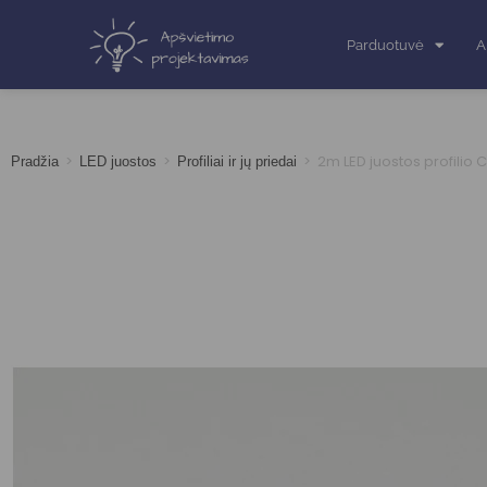
Parduotuvė
A
>
>
>
2m LED juostos profilio
Pradžia
LED juostos
Profiliai ir jų priedai