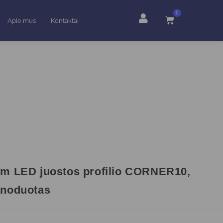
0
Apie mus
Kontaktai
m LED juostos profilio CORNER10,
anoduotas