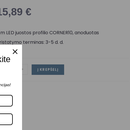
15,89
€
 m LED juostos profilio CORNER10, anoduotas
ristatymo terminas: 3-5 d. d.
kite
-
+
Į KREPŠELĮ
ncijas!