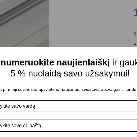
2
P
numeruokite naujienlaiškį
ir gau
-5 % nuolaidą savo užsakymui!
t pirmieji sužinosite apšvietimo naujienas, šviestuvų apžvalgas ir tende