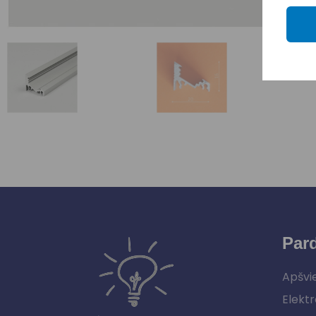
Par
Apšvi
Elektr