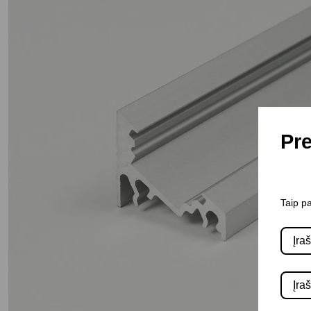
Pre
Taip pa