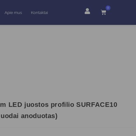
0
Apie mus
Kontaktai
m LED juostos profilio SURFACE10
juodai anoduotas)