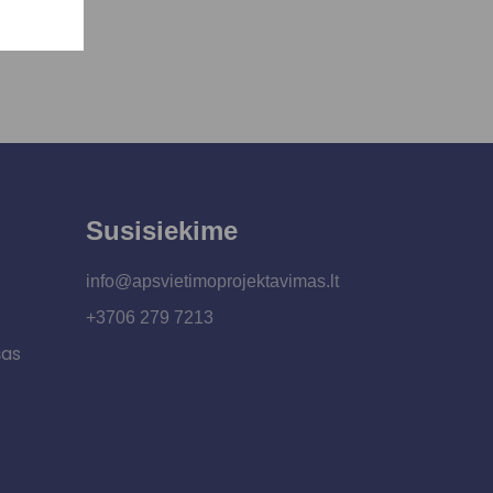
Susisiekime
info@apsvietimoprojektavimas.lt
+3706 279 7213
šas