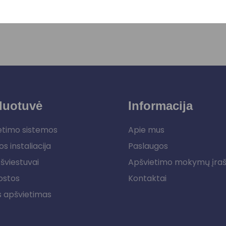
duotuvė
Informacija
etimo sistemos
Apie mus
os instaliacija
Paslaugos
šviestuvai
Apšvietimo mokymų įra
ostos
Kontaktai
s apšvietimas