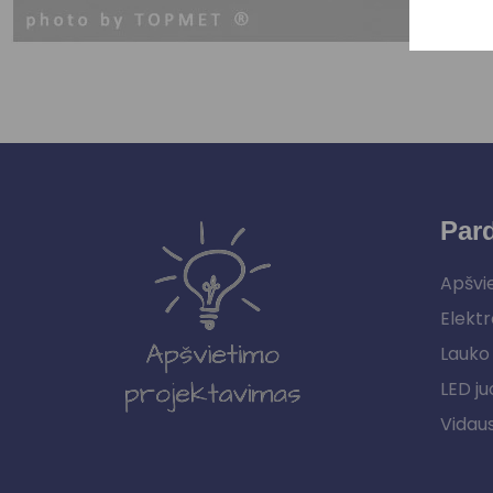
Par
Apšvi
Elektr
Lauko 
LED ju
Vidau