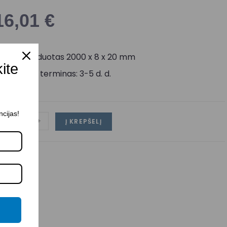
16,01
€
uodai anoduotas 2000 x 8 x 20 mm
kite
ristatymo terminas: 3-5 d. d.
ncijas!
-
+
Į KREPŠELĮ