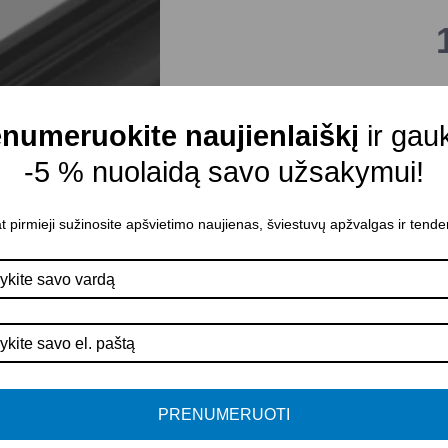
J
numeruokite naujienlaiškį
ir gau
P
-5 % nuolaidą savo užsakymui!
t pirmieji sužinosite apšvietimo naujienas, šviestuvų apžvalgas ir tende
PRENUMERUOTI