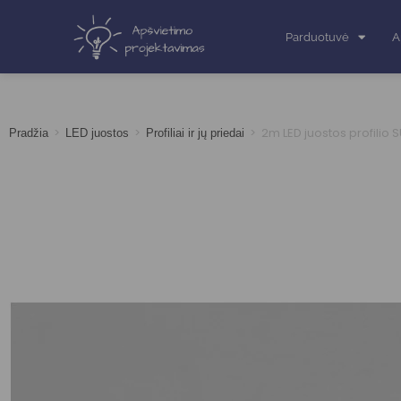
Parduotuvė
A
>
>
>
2m LED juostos profilio
Pradžia
LED juostos
Profiliai ir jų priedai