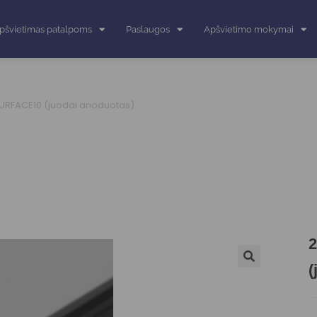
pšvietimas patalpoms
Paslaugos
Apšvietimo mokymai
 SURFACE10 (juodai anoduotas)
2
(