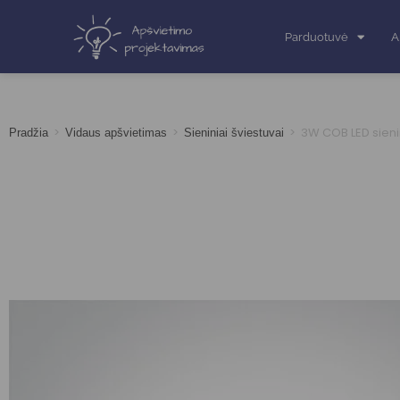
Parduotuvė
A
>
>
>
3W COB LED sienin
Pradžia
Vidaus apšvietimas
Sieniniai šviestuvai