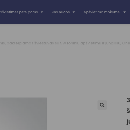
pšvietimas patalpoms
Paslaugos
Apšvietimo mokymai
is, pakreipiamas šviestuvas su 5W foniniu apšvietimu ir jungikliu, One
3
š
j