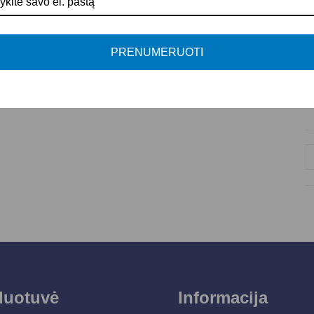
F
A
PRENUMERUOTI
S
P
duotuvė
Informacija