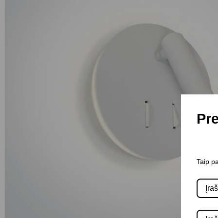
Pre
Taip pa