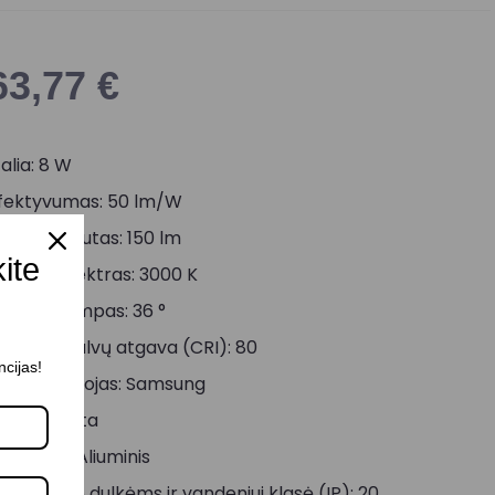
63,77
€
alia: 8 W
fektyvumas: 50 lm/W
viesos srautas: 150 lm
kite
viesos spektras: 3000 K
viesos kampas: 36 °
viesos spalvų atgava (CRI): 80
ncijas!
ED gamintojas: Samsung
palva: Balta
edžiaga: Aliuminis
tsparumo dulkėms ir vandeniui klasė (IP): 20