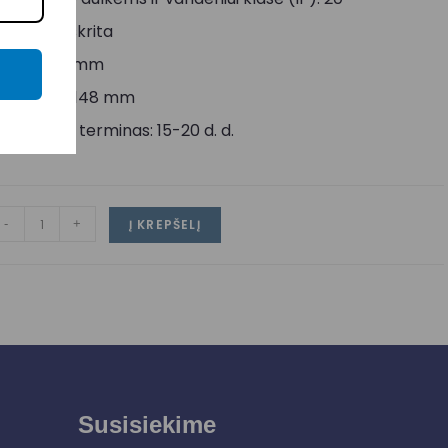
orma: Apskrita
ukštis: 32 mm
kersmuo: 148 mm
ristatymo terminas: 15-20 d. d.
-
+
Į KREPŠELĮ
Susisiekime