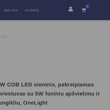
0
Apie mus
Kontaktai
Light
W COB LED sieninis, pakreipiamas
viestuvas su 5W foniniu apšvietimu ir
ungikliu, OneLight