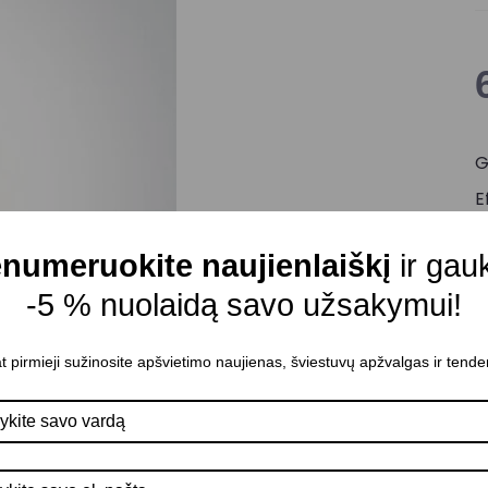
G
E
Š
numeruokite naujienlaiškį
ir gau
Š
-5 % nuolaidą savo užsakymui!
Š
Š
t pirmieji sužinosite apšvietimo naujienas, šviestuvų apžvalgas ir tende
L
S
M
A