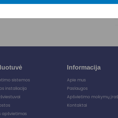
duotuvė
Informacija
etimo sistemos
Apie mus
os instaliacija
Paslaugos
šviestuvai
Apšvietimo mokymų įra
ostos
Kontaktai
s apšvietimas