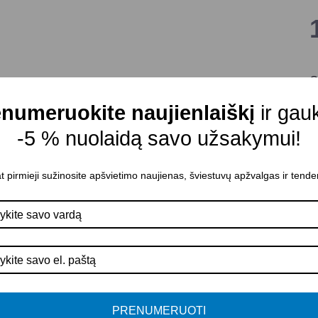
G
Š
numeruokite naujienlaiškį
ir gau
M
-5 % nuolaidą savo užsakymui!
S
G
t pirmieji sužinosite apšvietimo naujienas, šviestuvų apžvalgas ir tende
Š
Š
A
A
P
PRENUMERUOTI