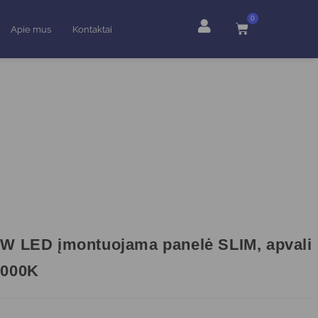
0
Apie mus
Kontaktai
W LED įmontuojama panelė SLIM, apvali
3000K