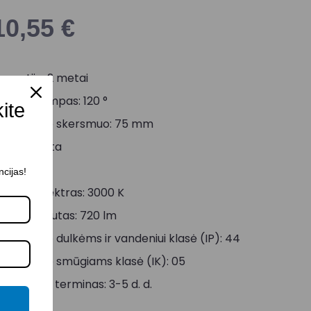
10,55
€
arantija: 2 metai
viesos kampas: 120 °
kite
ontavimo skersmuo: 75 mm
palva: Balta
alia: 8 W
ncijas!
viesos spektras: 3000 K
viesos srautas: 720 lm
tsparumo dulkėms ir vandeniui klasė (IP): 44
tsparumo smūgiams klasė (IK): 05
ristatymo terminas: 3-5 d. d.