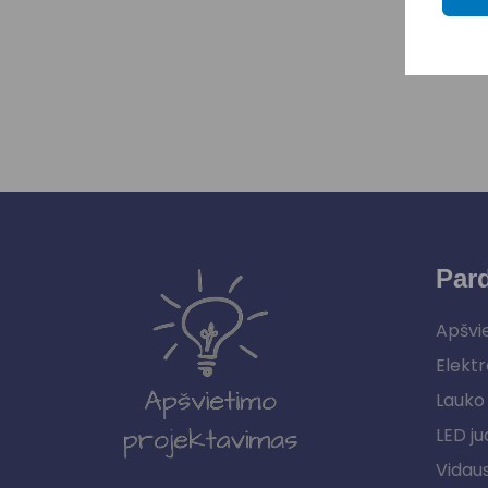
Par
Apšvi
Elektr
Lauko 
LED ju
Vidau