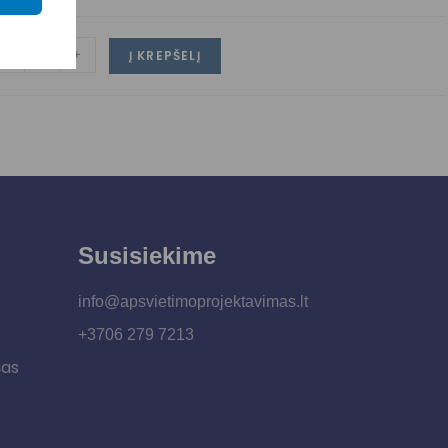
-
+
Į KREPŠELĮ
Susisiekime
info@apsvietimoprojektavimas.lt
+3706 279 7213
šas