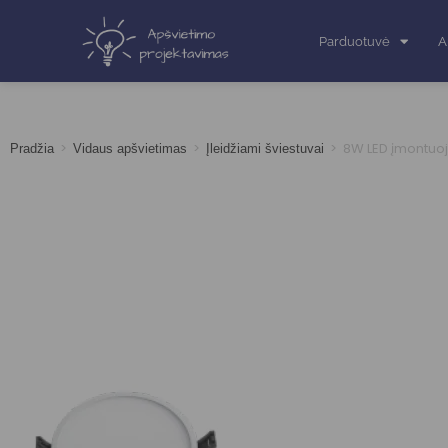
Parduotuvė
A
>
>
>
8W LED įmontuoj
Pradžia
Vidaus apšvietimas
Įleidžiami šviestuvai