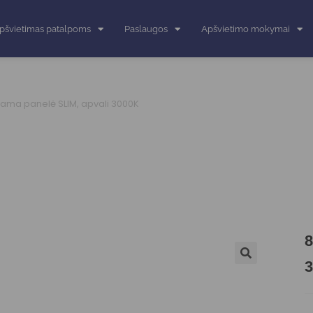
pšvietimas patalpoms
Paslaugos
Apšvietimo mokymai
ama panelė SLIM, apvali 3000K
8