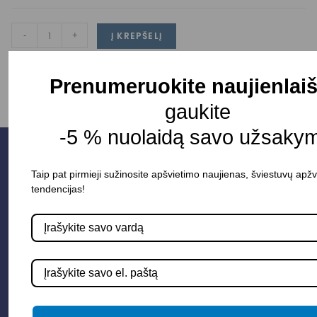
-
+
Į KREPŠELĮ
Prenumeruokite naujienlaiš
gaukite
-5 % nuolaidą savo užsakym
Taip pat pirmieji sužinosite apšvietimo naujienas, šviestuvų apžv
tendencijas!
Parduotuvė