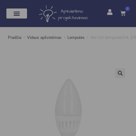
0
>
>
>
9W LED lemputė E14, 2
Pradžia
Vidaus apšvietimas
Lemputės