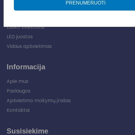
PRENUMERUOTI
Apšvietimo sistemos
Elektros instaliacija
Lauko šviestuvai
LED juostos
Vidaus apšvietimas
Informacija
Apie mus
Paslaugos
Apšvietimo mokymų įrašas
Kontaktai
Susisiekime