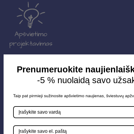
Parduotuvė
Prenumeruokite naujienlaišk
Apšvietimo sistemos
-5 % nuolaidą savo užsa
Elektros instaliacija
Taip pat pirmieji sužinosite apšvietimo naujienas, šviestuvų apžv
Lauko šviestuvai
LED juostos
Vidaus apšvietimas