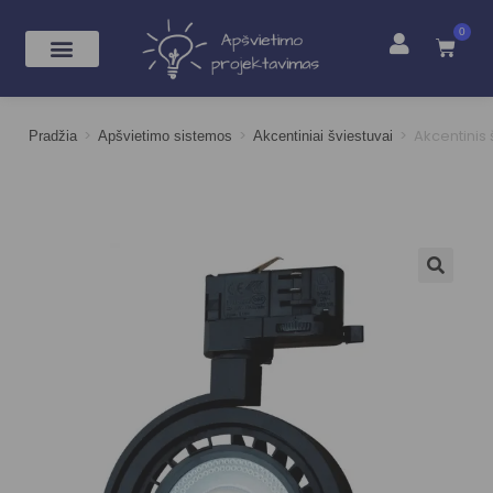
0
>
>
>
Akcentinis 
Pradžia
Apšvietimo sistemos
Akcentiniai šviestuvai