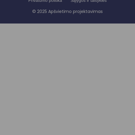
Privatumo politika
Sąlygos ir taisyklės
© 2025 Apšvietimo projektavimas