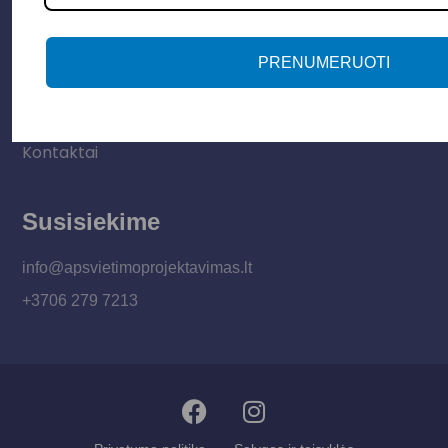
Informacija
Apie mus
PRENUMERUOTI
Paslaugos
Apšvietimo mokymų įrašas
Kontaktai
Susisiekime
info@apsvietimoprojektavimas.lt
+3706 279 7213