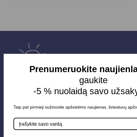
Prenumeruokite naujienla
gaukite
-5 % nuolaidą savo užsak
Parduotuvė
Taip pat pirmieji sužinosite apšvietimo naujienas, šviestuvų apžv
Apšvietimo sistemos
Elektros instaliacija