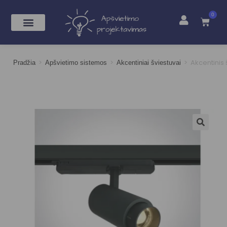
0
>
>
>
Akcentinis 
Pradžia
Apšvietimo sistemos
Akcentiniai šviestuvai