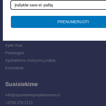
Lauko šviestuvai
LED juostos
Vidaus apšvietimas
PRENUMERUOTI
Informacija
Apie mus
Paslaugos
Apšvietimo mokymų įrašas
Kontaktai
Susisiekime
info@apsvietimoprojektavimas.lt
+3706 279 7213