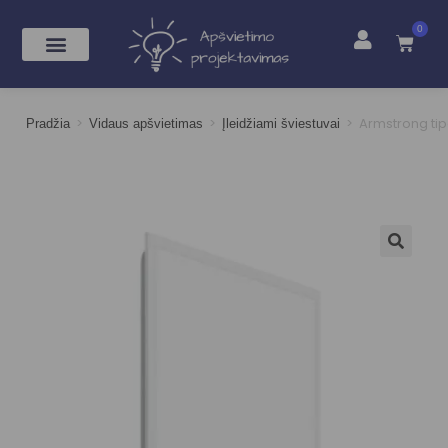
0
>
>
>
Armstrong ti
Pradžia
Vidaus apšvietimas
Įleidžiami šviestuvai