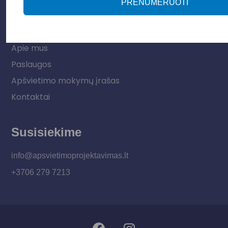
PRENUMERUOTI
Informacija
Apie mus
Paslaugos
Apšvietimo mokymų įrašas
Kontaktai
Susisiekime
info@apsvietimoprojektavimas.lt
+3706 279 7213