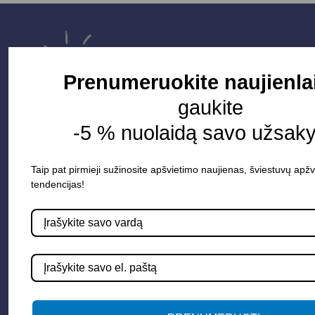
Prenumeruokite naujienla
gaukite
-5 % nuolaidą savo užsak
Taip pat pirmieji sužinosite apšvietimo naujienas, šviestuvų apžv
Parduotuvė
tendencijas!
Apšvietimo sistemos
Elektros instaliacija
Lauko šviestuvai
LED juostos
Vidaus apšvietimas