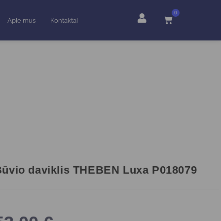
0
Apie mus
Kontaktai
ūvio daviklis THEBEN Luxa P018079