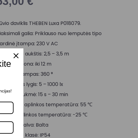
53,00
€
ūvio daviklis THEBEN Luxa P018079.
aksimali galia: Priklauso nuo lemputės tipo
ardinė įtampa: 230 V AC
ontavimo aukštis: 2,5 – 3,5 m
kite
autrumo zona: iki 12 m
pimties kampas: 360 °
rieblandos lygis: 5 – 1000 lx
ncijas!
vietimo trukmė: 15 s – 30 min
aksimalia aplinkos temperatūra: 55 ℃
inimali aplinkos temperatūra: -25 ℃
orpuso spalva: Balta
tsparumo klasė: IP54