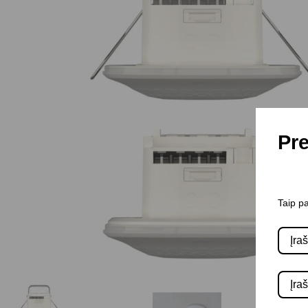
Pre
Taip pa