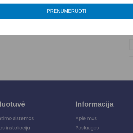
P
PRENUMERUOTI
duotuvė
Informacija
etimo sistemos
Apie mus
os instaliacija
Paslaugos