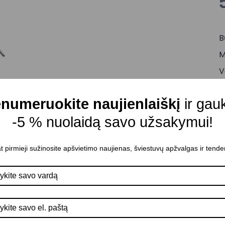
B
M
V
M
numeruokite naujienlaiškį
ir gau
J
-5 % nuolaidą savo užsakymui!
A
P
t pirmieji sužinosite apšvietimo naujienas, šviestuvų apžvalgas ir tende
Š
M
M
K
A