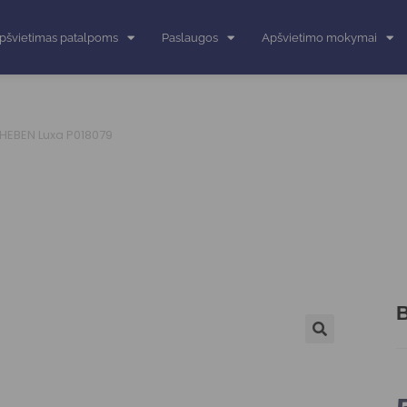
pšvietimas patalpoms
Paslaugos
Apšvietimo mokymai
 THEBEN Luxa P018079
B