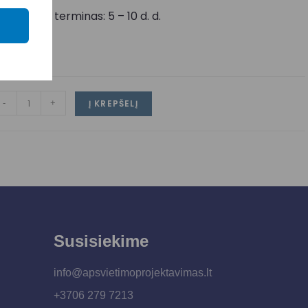
ristatymo terminas: 5 – 10 d. d.
-
+
Į KREPŠELĮ
Susisiekime
info@apsvietimoprojektavimas.lt
+3706 279 7213