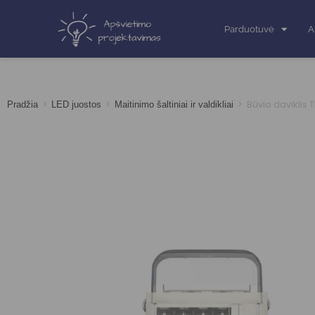
Parduotuvė
A
>
>
>
Būvio daviklis
Pradžia
LED juostos
Maitinimo šaltiniai ir valdikliai