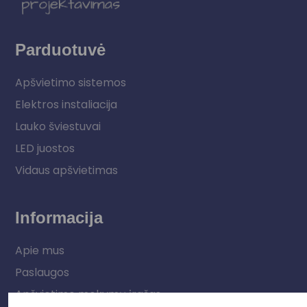
Parduotuvė
Apšvietimo sistemos
Elektros instaliacija
Lauko šviestuvai
LED juostos
Vidaus apšvietimas
Informacija
Apie mus
Paslaugos
Apšvietimo mokymų įrašas