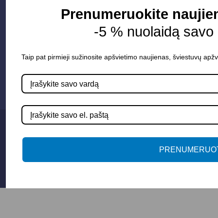
Kontaktai
Prenumeruokite naujien
-5 % nuolaidą savo
Susisiekime
Taip pat pirmieji sužinosite apšvietimo naujienas, šviestuvų apžv
info@apsvietimoprojektavimas.lt
+3706 279 7213
PRENUMERUOT
Privatumo politika
Sąlygos ir taisyklės
© 2025 Apšvietimo projektavimas