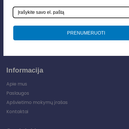
Apšvietimo sistemos
Elektros instaliacija
Lauko šviestuvai
PRENUMERUOTI
LED juostos
Vidaus apšvietimas
Informacija
Apie mus
Paslaugos
Apšvietimo mokymų įrašas
Kontaktai