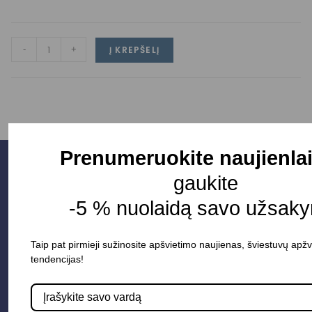
-
+
Į KREPŠELĮ
Prenumeruokite naujienlai
gaukite
-5 % nuolaidą savo užsaky
Taip pat pirmieji sužinosite apšvietimo naujienas, šviestuvų apžv
tendencijas!
Parduotuvė