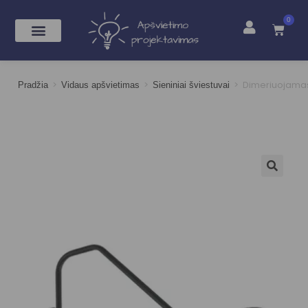
0
>
>
>
Dimeriuojamas
Pradžia
Vidaus apšvietimas
Sieniniai šviestuvai