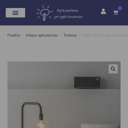
0
>
>
>
FARO GUEST grindinis švi
Pradžia
Vidaus apšvietimas
Toršerai