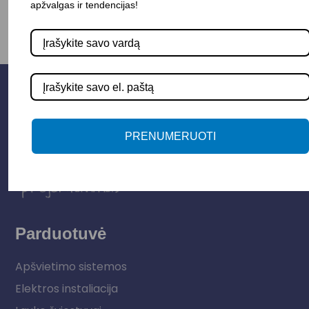
apžvalgas ir tendencijas!
PRENUMERUOTI
Parduotuvė
Apšvietimo sistemos
Elektros instaliacija