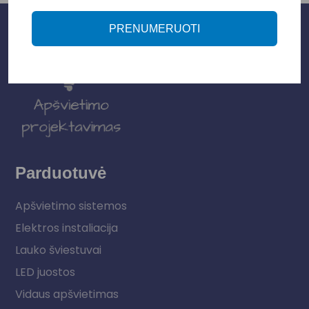
PRENUMERUOTI
Parduotuvė
Apšvietimo sistemos
Elektros instaliacija
Lauko šviestuvai
LED juostos
Vidaus apšvietimas