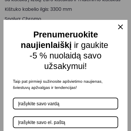
Kištuko kabelio ilgis: 3300 mm
Spalva: Chromo
Medžiaga: Plienas
Prenumeruokite
Aukštis: 1335 mm
naujienlaiškį
ir gaukite
Plotis: 650 mm
-5 % nuolaidą savo
Lemputė į komplektą neįeina
užsakymui!
Pristatymo terminas: 15-20 d. d.
Taip pat pirmieji sužinosite apšvietimo naujienas,
šviestuvų apžvalgas ir tendencijas!
-
+
Į KREPŠELĮ