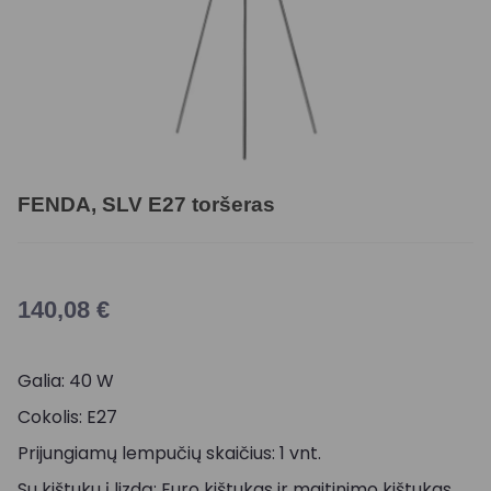
FENDA, SLV E27 toršeras
140,08
€
Galia: 40 W
Cokolis: E27
Prijungiamų lempučių skaičius: 1 vnt.
Su kištuku į lizdą: Euro kištukas ir maitinimo kištukas