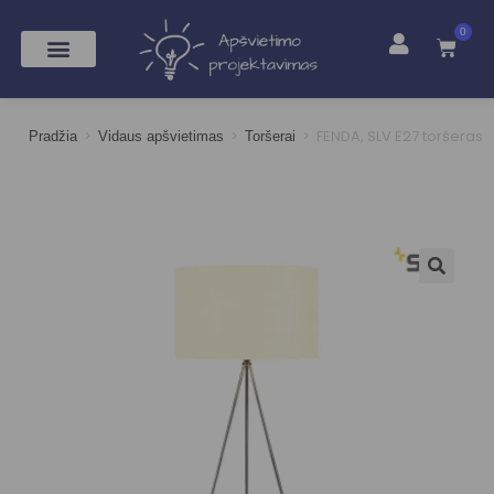
0
>
>
>
FENDA, SLV E27 toršeras
Pradžia
Vidaus apšvietimas
Toršerai