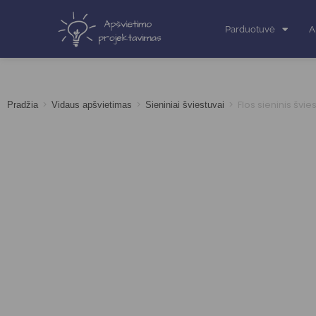
Parduotuvė
A
>
>
>
Flos sieninis švie
Pradžia
Vidaus apšvietimas
Sieniniai šviestuvai