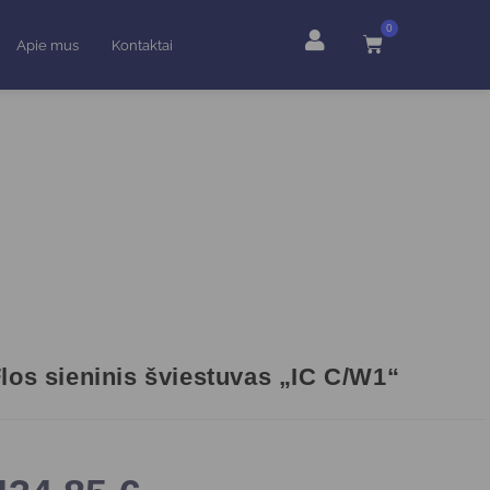
0
Apie mus
Kontaktai
los sieninis šviestuvas „IC C/W1“