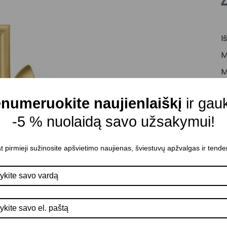
I
M
M
C
numeruokite naujienlaiškį
ir gau
L
-5 % nuolaidą savo užsakymui!
l
A
t pirmieji sužinosite apšvietimo naujienas, šviestuvų apžvalgas ir tende
P
D
K
G
M