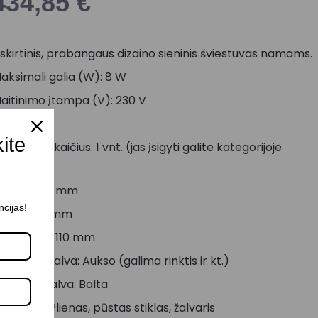
434,85
€
šskirtinis, prabangaus dizaino sieninis šviestuvas namams.
aksimali galia (W): 8 W
aitinimo įtampa (V): 230 V
okolis: E14
kite
empučių skaičius: 1 vnt. (jas įsigyti galite kategorijoje
).
emputės
ukštis: 216 mm
ncijas!
lotis: 280 mm
iametras: 110 mm
orpuso spalva: Aukso (galima rinktis ir kt.)
aubto spalva: Balta
edžiaga: Plienas, pūstas stiklas, žalvaris