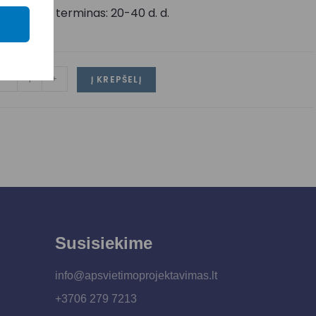
ristatymo terminas: 20-40 d. d.
-
+
Į KREPŠELĮ
Susisiekime
info@apsvietimoprojektavimas.lt
+3706 279 7213