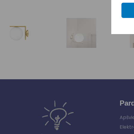
Par
Apšvi
Elektr