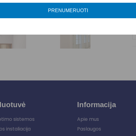
P
PRENUMERUOTI
duotuvė
Informacija
etimo sistemos
Apie mus
os instaliacija
Paslaugos