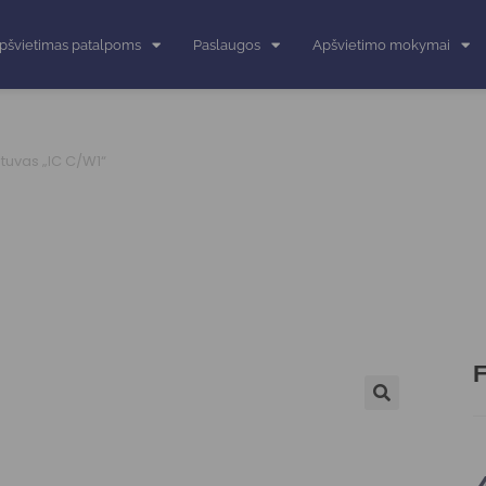
pšvietimas patalpoms
Paslaugos
Apšvietimo mokymai
stuvas „IC C/W1“
F