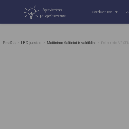
Parduotuvė
A
>
>
>
Foto relė VEXE
Pradžia
LED juostos
Maitinimo šaltiniai ir valdikliai