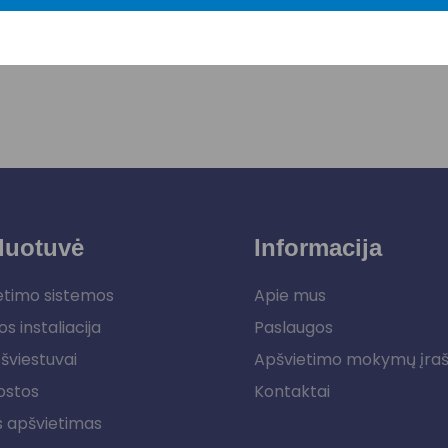
duotuvė
Informacija
etimo sistemos
Apie mus
os instaliacija
Paslaugos
šviestuvai
Apšvietimo mokymų įra
ostos
Kontaktai
s apšvietimas