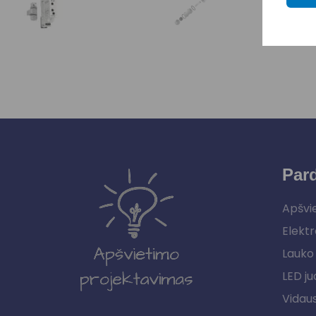
Par
Apšvi
Elektr
Lauko 
LED ju
Vidau