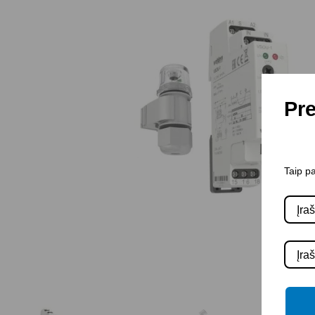
Pre
Taip pa