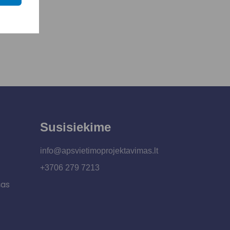
Susisiekime
info@apsvietimoprojektavimas.lt
+3706 279 7213
šas