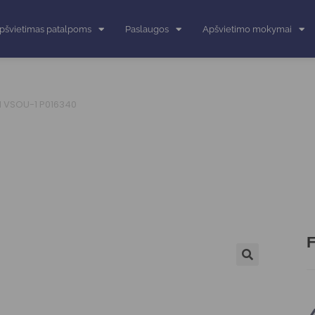
pšvietimas patalpoms
Paslaugos
Apšvietimo mokymai
N VSOU-1 P016340