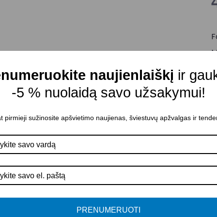
F
M
V
numeruokite naujienlaiškį
ir gau
P
-5 % nuolaidą savo užsakymui!
K
A
t pirmieji sužinosite apšvietimo naujienas, šviestuvų apžvalgas ir tende
P
PRENUMERUOTI