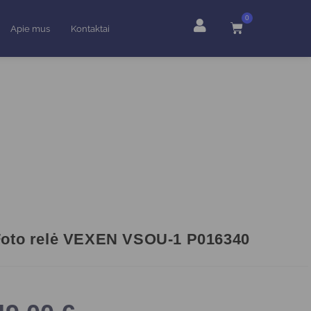
0
Apie mus
Kontaktai
Foto relė VEXEN VSOU-1 P016340