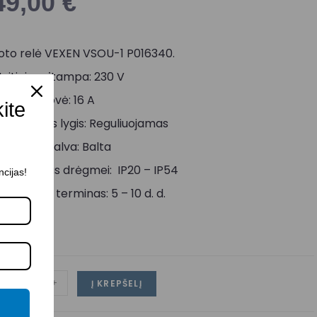
49,00
€
oto relė VEXEN VSOU-1 P016340.
aitinimo įtampa: 230 V
ardinė srovė: 16 A
kite
rieblandos lygis: Reguliuojamas
orpuso spalva: Balta
tsparumas drėgmei: IP20 – IP54
ncijas!
ristatymo terminas: 5 – 10 d. d.
-
+
Į KREPŠELĮ