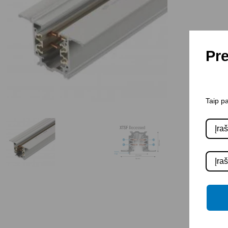
Pre
Taip pa