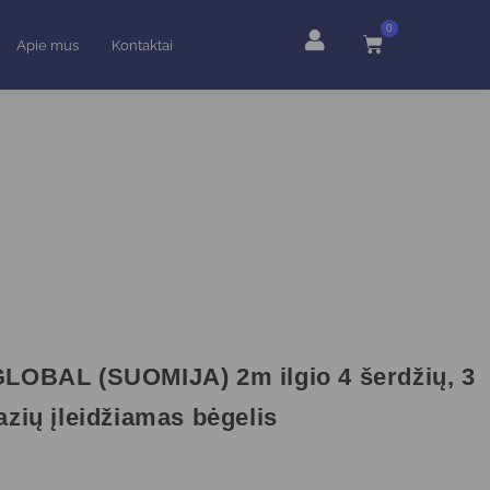
0
Apie mus
Kontaktai
LOBAL (SUOMIJA) 2m ilgio 4 šerdžių, 3
azių įleidžiamas bėgelis