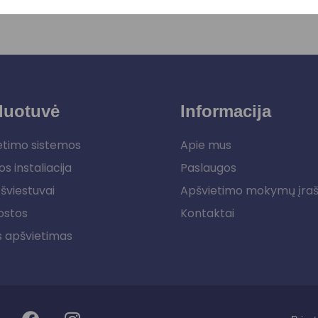
duotuvė
Informacija
etimo sistemos
Apie mus
os instaliacija
Paslaugos
šviestuvai
Apšvietimo mokymų įra
ostos
Kontaktai
s apšvietimas