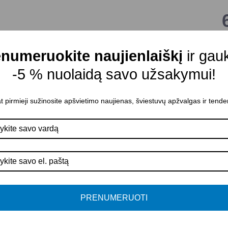
numeruokite naujienlaiškį
ir gau
S
-5 % nuolaidą savo užsakymui!
M
A
t pirmieji sužinosite apšvietimo naujienas, šviestuvų apžvalgas ir tende
P
V
I
P
PRENUMERUOTI