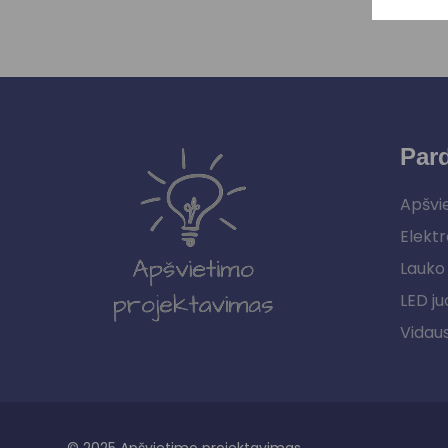
Par
Apšvi
Elektr
Lauko 
LED ju
Vidau
© 2025 Apšvietimo projektavimas