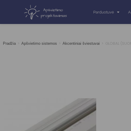
Parduotuvė
A
>
>
>
GLOBAL (SUOMI
Pradžia
Apšvietimo sistemos
Akcentiniai šviestuvai