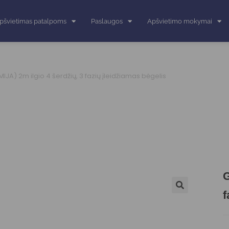
pšvietimas patalpoms
Paslaugos
Apšvietimo mokymai
JA) 2m ilgio 4 šerdžių, 3 fazių įleidžiamas bėgelis
G
f