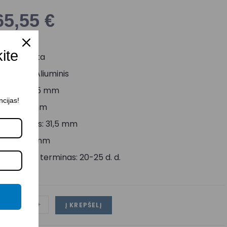
65,55
€
kite
palva: Balta
edžiaga: Aliuminis
ukštis: 32,5 mm
ncijas!
lotis: 56 mm
idinis plotis: 31,5 mm
lgis: 2000 mm
ristatymo terminas: 20-25 d. d.
-
+
Į KREPŠELĮ