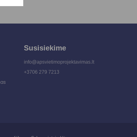
Susisiekime
info@apsvietimoprojektavimas.lt
+3706 279 7213
šas