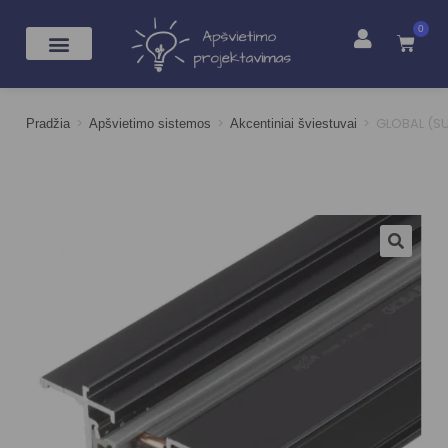
0
>
>
>
GLOBAL (SUO
Pradžia
Apšvietimo sistemos
Akcentiniai šviestuvai