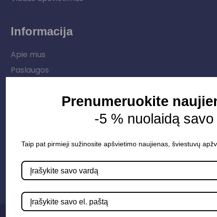
Informacija
Apie mus
Paslaugos
Apšvietimo mokymų įrašas
Prenumeruokite naujien
Kontaktai
-5 % nuolaidą savo
Susisiekime
Taip pat pirmieji sužinosite apšvietimo naujienas, šviestuvų apžv
info@apsvietimoprojektavimas.lt
+3706 279 7213