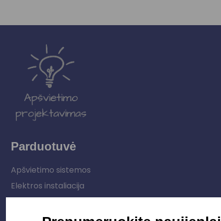
Parduotuvė
Apšvietimo sistemos
Elektros instaliacija
Lauko šviestuvai
LED juostos