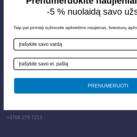
Prenumeruokite naujienlai
Vidaus apšvietimas
-5 % nuolaidą savo už
Informacija
Taip pat pirmieji sužinosite apšvietimo naujienas, šviestuvų apžv
Apie mus
Paslaugos
Apšvietimo mokymų įrašas
Kontaktai
PRENUMERUOTI
Susisiekime
info@apsvietimoprojektavimas.lt
+3706 279 7213