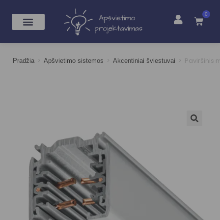
0
>
>
>
Paviršinis 
Pradžia
Apšvietimo sistemos
Akcentiniai šviestuvai