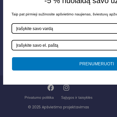
-5 % nuolaidą savo u
Paslaugos
Apšvietimo mokymų įrašas
Taip pat pirmieji sužinosite apšvietimo naujienas, šviestuvų apžv
Kontaktai
Susisiekime
info@apsvietimoprojektavimas.lt
+3706 279 7213
PRENUMERUOTI
Privatumo politika
Sąlygos ir taisyklės
© 2025 Apšvietimo projektavimas