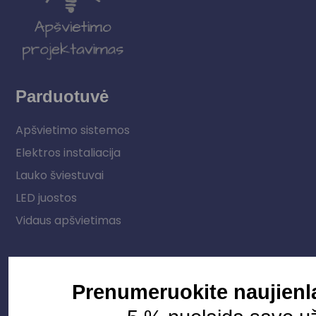
Parduotuvė
Apšvietimo sistemos
Elektros instaliacija
Lauko šviestuvai
LED juostos
Vidaus apšvietimas
Informacija
Prenumeruokite naujienla
Apie mus