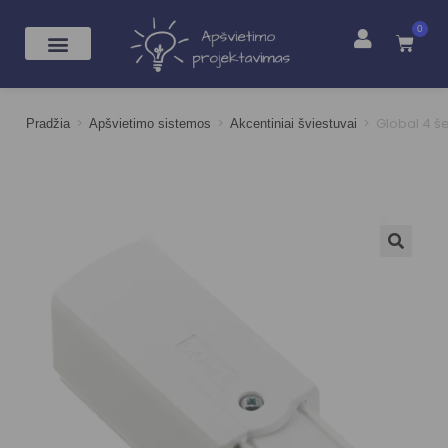
0
>
>
>
Global 4 š
Pradžia
Apšvietimo sistemos
Akcentiniai šviestuvai