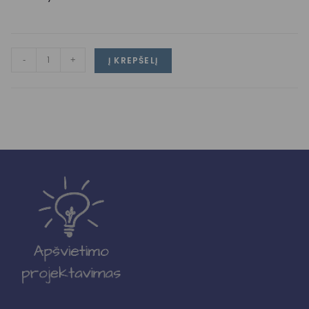
-
+
Į KREPŠELĮ