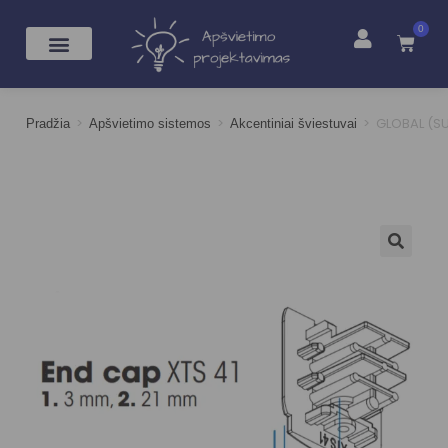
0
>
>
>
GLOBAL (SU
Pradžia
Apšvietimo sistemos
Akcentiniai šviestuvai