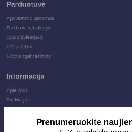
Parduotuvė
Apšvietimo sistemos
Elektros instaliacija
Lauko šviestuvai
LED juostos
Vidaus apšvietimas
Informacija
Apie mus
Paslaugos
Apšvietimo mokymų įrašas
Kontaktai
Prenumeruokite naujien