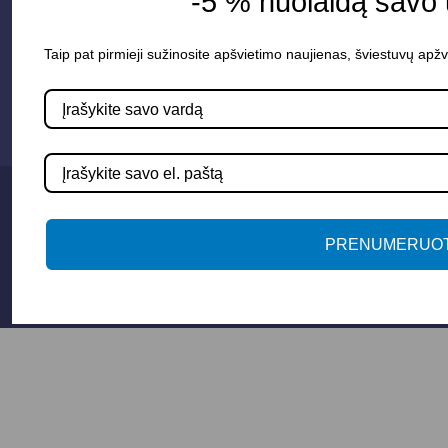
-5 % nuolaidą savo
Susisiekime
Taip pat pirmieji sužinosite apšvietimo naujienas, šviestuvų apžv
info@apsvietimoprojektavimas.lt
+3706 279 7213
PRENUMERUOT
Privatumo politika
Sąlygos ir taisyklės
© 2025 Apšvietimo projektavimas