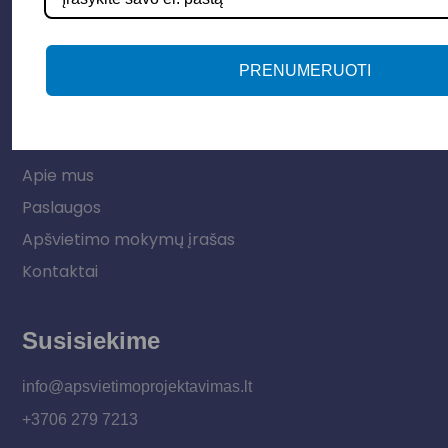
LED juostos
Vidaus apšvietimas
PRENUMERUOTI
Informacija
Apie mus
Paslaugos
Apšvietimo mokymų įrašas
Kontaktai
Susisiekime
info@apsvietimoprojektavimas.lt
+3706 279 7213