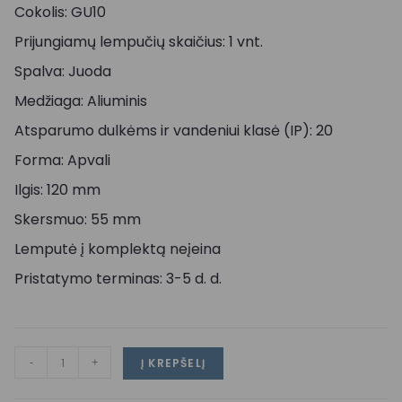
Cokolis: GU10
Prijungiamų lempučių skaičius: 1 vnt.
Spalva: Juoda
Medžiaga: Aliuminis
Atsparumo dulkėms ir vandeniui klasė (IP): 20
Forma: Apvali
Ilgis: 120 mm
Skersmuo: 55 mm
Lemputė į komplektą neįeina
Pristatymo terminas: 3-5 d. d.
-
+
Į KREPŠELĮ