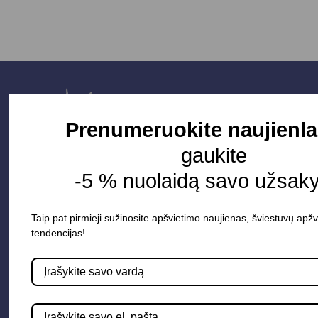
Prenumeruokite naujienla
gaukite
-5 % nuolaidą savo užsak
Taip pat pirmieji sužinosite apšvietimo naujienas, šviestuvų apžv
Parduotuvė
tendencijas!
Apšvietimo sistemos
Elektros instaliacija
Lauko šviestuvai