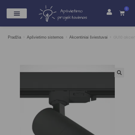
0
>
>
>
GU10 akcent
Pradžia
Apšvietimo sistemos
Akcentiniai šviestuvai