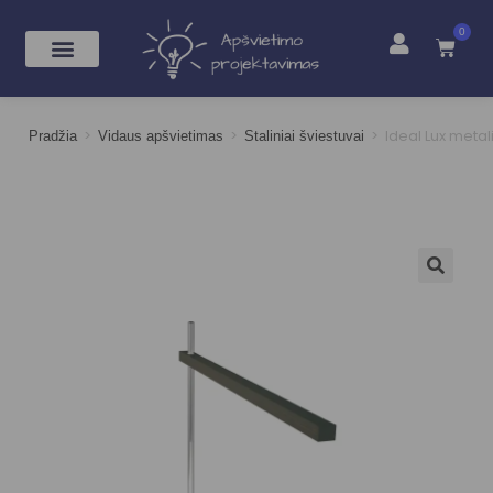
0
>
>
>
Ideal Lux metal
Pradžia
Vidaus apšvietimas
Staliniai šviestuvai