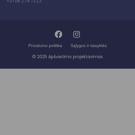
+3706 279 7213
Privatumo politika
Sąlygos ir taisyklės
© 2025 Apšvietimo projektavimas