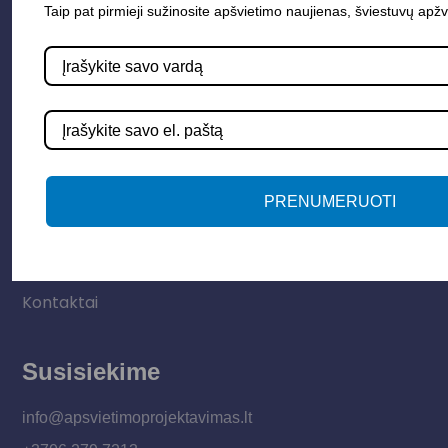
Taip pat pirmieji sužinosite apšvietimo naujienas, šviestuvų apžv
Lauko šviestuvai
LED juostos
Vidaus apšvietimas
Informacija
PRENUMERUOTI
Apie mus
Paslaugos
Apšvietimo mokymų įrašas
Kontaktai
Susisiekime
info@apsvietimoprojektavimas.lt