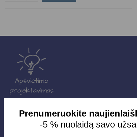
Parduotuvė
Prenumeruokite naujienlaiš
-5 % nuolaidą savo užsa
Apšvietimo sistemos
Elektros instaliacija