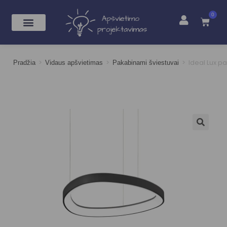
0
>
>
>
Ideal Lux 
Pradžia
Vidaus apšvietimas
Pakabinami šviestuvai