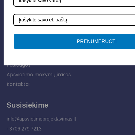
Lauko šviestuvai
LED juostos
Vidaus apšvietimas
Informacija
PRENUMERUOTI
Apie mus
Paslaugos
Apšvietimo mokymų įrašas
Kontaktai
Susisiekime
info@apsvietimoprojektavimas.lt
+3706 279 7213