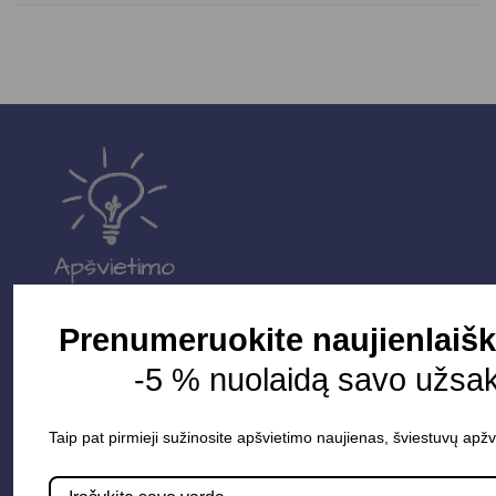
Prenumeruokite naujienlaišk
Parduotuvė
-5 % nuolaidą savo užsa
Apšvietimo sistemos
Taip pat pirmieji sužinosite apšvietimo naujienas, šviestuvų apžv
Elektros instaliacija