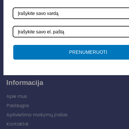
Parduotuvė
Apšvietimo sistemos
Elektros instaliacija
Lauko šviestuvai
PRENUMERUOTI
LED juostos
Vidaus apšvietimas
Informacija
Apie mus
Paslaugos
Apšvietimo mokymų įrašas
Kontaktai