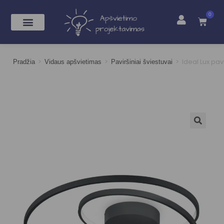
0
>
>
>
Ideal Lux pav
Pradžia
Vidaus apšvietimas
Paviršiniai šviestuvai