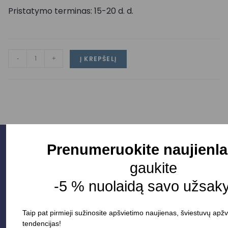
Pristatymo terminas: 15-20 d. d.
-
+
Į KREPŠELĮ
Prenumeruokite naujienla
gaukite
-5 % nuolaidą savo užsak
Taip pat pirmieji sužinosite apšvietimo naujienas, šviestuvų apžv
tendencijas!