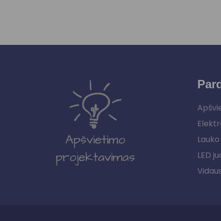
Par
Apšvi
Elektr
Lauko 
LED ju
Vidau