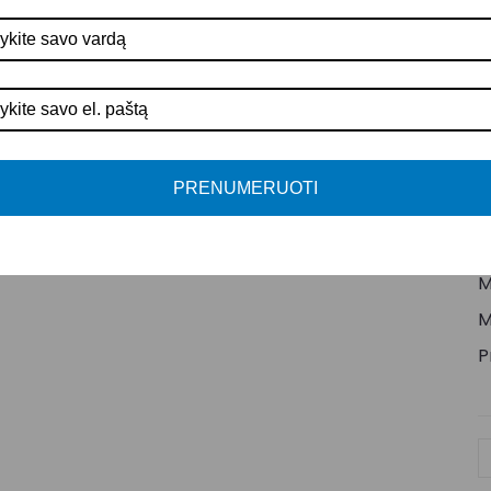
G
A
A
A
P
PRENUMERUOTI
I
S
M
M
P