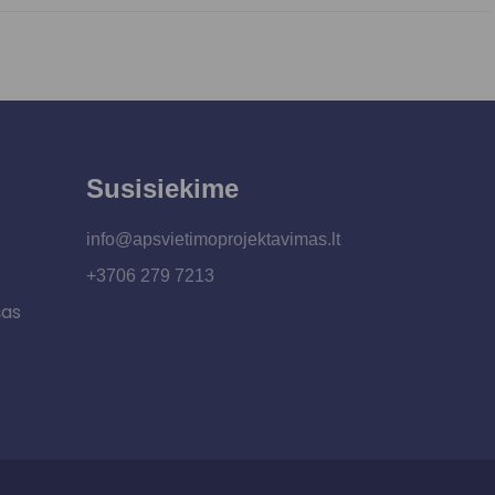
Susisiekime
info@apsvietimoprojektavimas.lt
+3706 279 7213
šas