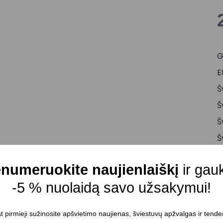
G
E
Š
Š
Š
Š
Į
numeruokite naujienlaiškį
ir gau
T
-5 % nuolaidą savo užsakymui!
K
S
t pirmieji sužinosite apšvietimo naujienas, šviestuvų apžvalgas ir tende
M