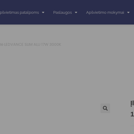
pšvietimas patalpoms
Paslaugos
Apšvietimo mokymai
lė LEDVANCE SLIM ALU 17W 3000K