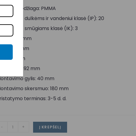
aubto medžiaga: PMMA
tsparumo dulkėms ir vandeniui klasė (IP): 20
tsparumo smūgiams klasė (IK): 3
ukštis: 23 mm
lotis: 192 mm
lgis: 192 mm
kersmuo: 192 mm
ontavimo gylis: 40 mm
ontavimo skersmuo: 180 mm
ristatymo terminas: 3-5 d. d.
-
+
Į KREPŠELĮ