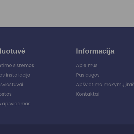
duotuvė
Informacija
etimo sistemos
Apie mus
os instaliacija
Paslaugos
šviestuvai
Apšvietimo mokymų įra
ostos
Kontaktai
s apšvietimas