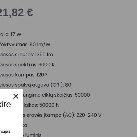
21,82
€
alia: 17 W
fektyvumas: 80 lm/W
viesos srautas: 1350 lm
viesos spektras: 3000 K
viesos kampas: 120 °
viesos spalvų atgava (CRI): 80
jungimo/išjungimo ciklų skaičius: 50000
kite
arnavimo laikas: 50000 h
intamosios srovės įtampa (AC): 220-240 V
palva: Balta
ncijas!
edžiaga: Aliuminis