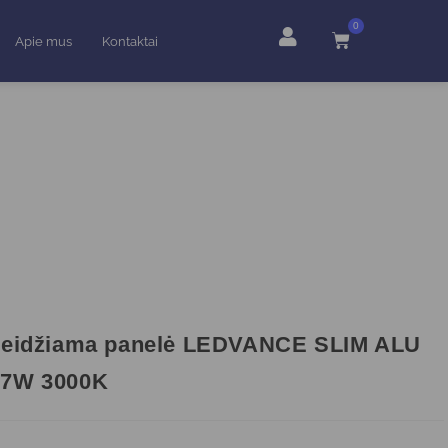
0
Apie mus
Kontaktai
Įleidžiama panelė LEDVANCE SLIM ALU
17W 3000K