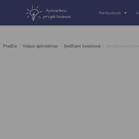
Parduotuvė
A
>
>
>
Įleidžiama pane
Pradžia
Vidaus apšvietimas
Įleidžiami šviestuvai