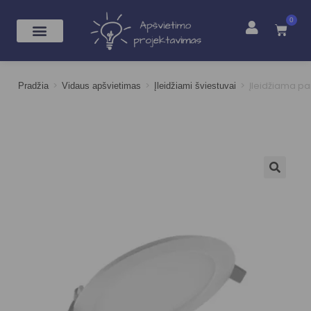
0
>
>
>
Įleidžiama pa
Pradžia
Vidaus apšvietimas
Įleidžiami šviestuvai