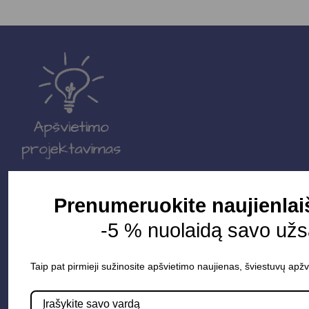
Parduotuvė
Prenumeruokite naujienlai
-5 % nuolaidą savo už
Apšvietimo sistemos
Elektros instaliacija
Taip pat pirmieji sužinosite apšvietimo naujienas, šviestuvų apžv
Lauko šviestuvai
LED juostos