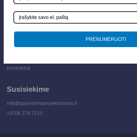
Vidaus apšvietimas
Informacija
Apie mus
PRENUMERUOTI
Paslaugos
Apšvietimo mokymų įrašas
Kontaktai
Susisiekime
info@apsvietimoprojektavimas.lt
+3706 279 7213