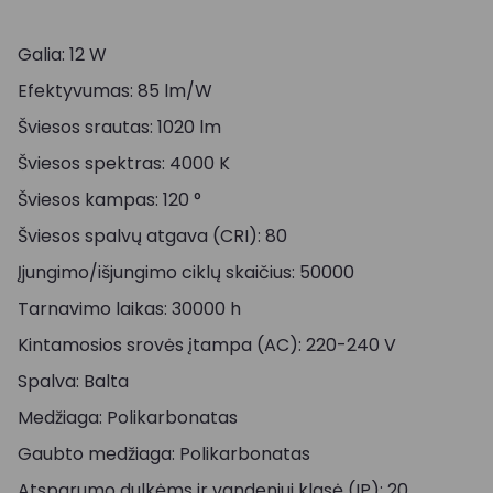
Galia: 12 W
Efektyvumas: 85 lm/W
Šviesos srautas: 1020 lm
Šviesos spektras: 4000 K
Šviesos kampas: 120 °
Šviesos spalvų atgava (CRI): 80
Įjungimo/išjungimo ciklų skaičius: 50000
Tarnavimo laikas: 30000 h
Kintamosios srovės įtampa (AC): 220-240 V
Spalva: Balta
Medžiaga: Polikarbonatas
Gaubto medžiaga: Polikarbonatas
Atsparumo dulkėms ir vandeniui klasė (IP): 20