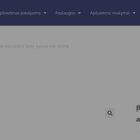
pšvietimas patalpoms
Paslaugos
Apšvietimo mokymai
lė LEDVANCE SLIM, apvali 6W 3000K
Į
a