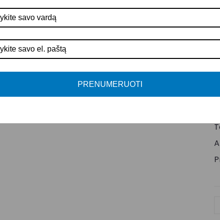
Į
G
Š
Š
A
PRENUMERUOTI
E
Š
T
A
P