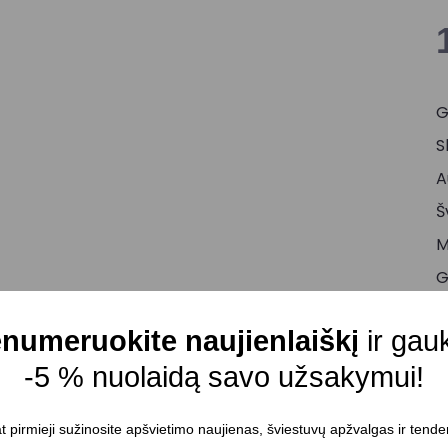
G
S
A
Š
M
G
S
numeruokite naujienlaiškį
ir gau
G
-5 % nuolaidą savo užsakymui!
M
S
t pirmieji sužinosite apšvietimo naujienas, šviestuvų apžvalgas ir tende
M