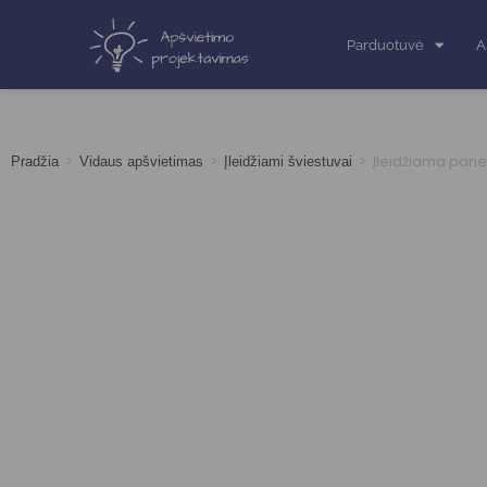
Parduotuvė
A
>
>
>
Įleidžiama pane
Pradžia
Vidaus apšvietimas
Įleidžiami šviestuvai