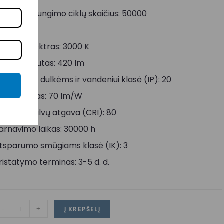
jungimo/išjungimo ciklų skaičius: 50000
alia: 6 W
viesos spektras: 3000 K
viesos srautas: 420 lm
tsparumo dulkėms ir vandeniui klasė (IP): 20
fektyvumas: 70 lm/W
viesos spalvų atgava (CRI): 80
arnavimo laikas: 30000 h
tsparumo smūgiams klasė (IK): 3
ristatymo terminas: 3-5 d. d.
-
+
Į KREPŠELĮ