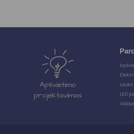
Par
Apšvi
Elektr
Lauko 
LED ju
Vidau