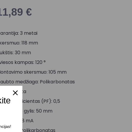
11,89
€
arantija: 3 metai
kersmuo: 118 mm
ukštis: 30 mm
viesos kampas: 120 °
ontavimo skersmuo: 105 mm
aubto medžiaga: Polikarbonatas
palva: Balta
kite
alios koeficientas (PF): 0,5
ontavimo gylis: 50 mm
rovė: 0,058 mA
ncijas!
edžiaga: Polikarbonatas