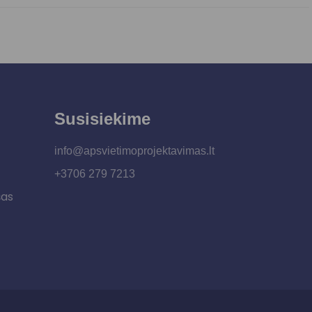
Susisiekime
info@apsvietimoprojektavimas.lt
+3706 279 7213
šas