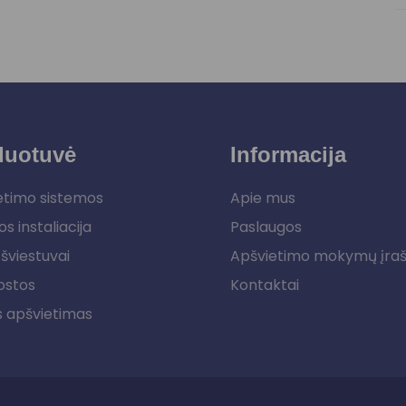
duotuvė
Informacija
etimo sistemos
Apie mus
os instaliacija
Paslaugos
šviestuvai
Apšvietimo mokymų įra
ostos
Kontaktai
s apšvietimas