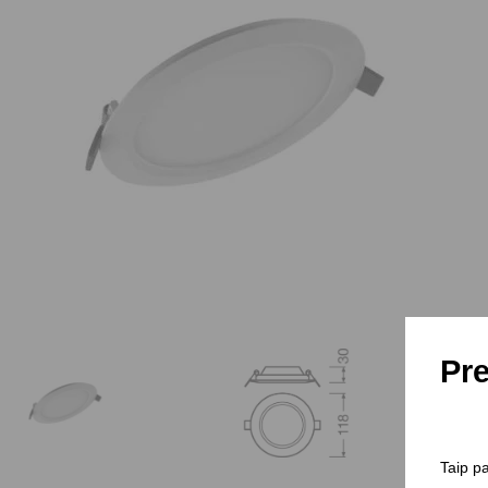
Pre
Taip pa