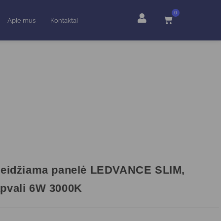
0
Apie mus
Kontaktai
leidžiama panelė LEDVANCE SLIM,
pvali 6W 3000K