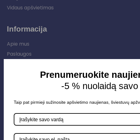
Vidaus apšvietimas
Informacija
Apie mus
Paslaugos
Apšvietimo mokymų įrašas
Prenumeruokite naujien
Kontaktai
-5 % nuolaidą savo
Susisiekime
Taip pat pirmieji sužinosite apšvietimo naujienas, šviestuvų apžv
info@apsvietimoprojektavimas.lt
+3706 279 7213