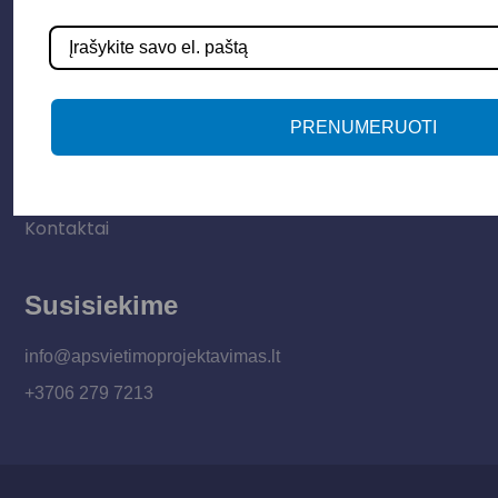
Informacija
Apie mus
PRENUMERUOTI
Paslaugos
Apšvietimo mokymų įrašas
Kontaktai
Susisiekime
info@apsvietimoprojektavimas.lt
+3706 279 7213