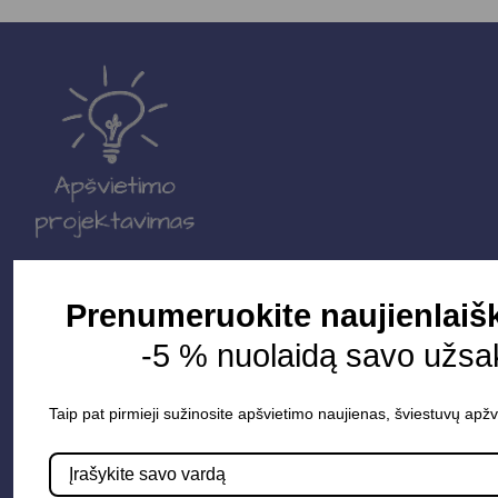
Parduotuvė
Prenumeruokite naujienlaišk
Apšvietimo sistemos
-5 % nuolaidą savo užsa
Elektros instaliacija
Taip pat pirmieji sužinosite apšvietimo naujienas, šviestuvų apžv
Lauko šviestuvai
LED juostos
Vidaus apšvietimas