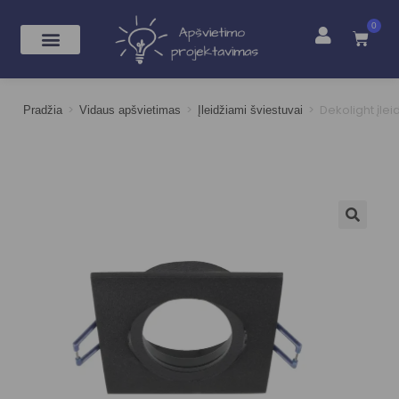
0
>
>
>
Dekolight įle
Pradžia
Vidaus apšvietimas
Įleidžiami šviestuvai