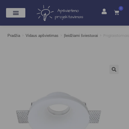
0
>
>
>
Priglaistomas
Pradžia
Vidaus apšvietimas
Įleidžiami šviestuvai