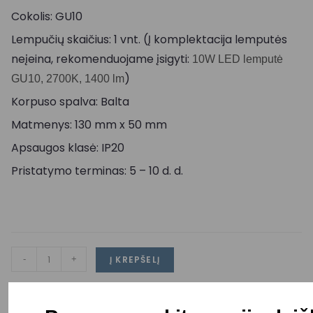
Cokolis: GU10
Lempučių skaičius: 1 vnt. (Į komplektacija lemputės
neįeina, rekomenduojame įsigyti:
10W LED lemputė
)
GU10, 2700K, 1400 lm
Korpuso spalva: Balta
Matmenys: 130 mm x 50 mm
Apsaugos klasė: IP20
Pristatymo terminas: 5 – 10 d. d.
-
+
Į KREPŠELĮ