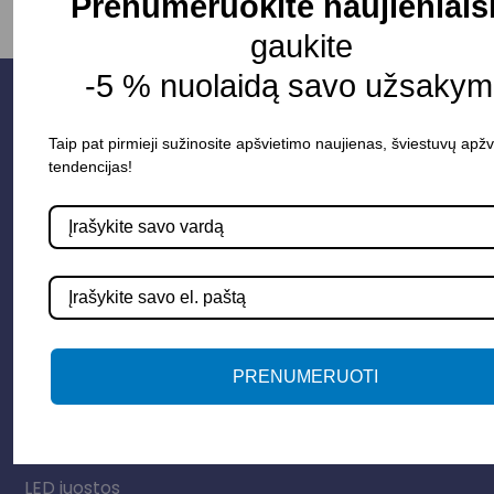
Prenumeruokite naujienlaiš
gaukite
-5 % nuolaidą savo užsakym
Taip pat pirmieji sužinosite apšvietimo naujienas, šviestuvų apžv
tendencijas!
Parduotuvė
PRENUMERUOTI
Apšvietimo sistemos
Elektros instaliacija
Lauko šviestuvai
LED juostos