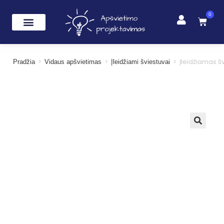
0
>
>
>
Įleidžiamas š
Pradžia
Vidaus apšvietimas
Įleidžiami šviestuvai