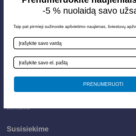
Apšvietimo sistemos
-5 % nuolaidą savo užs
Elektros instaliacija
Lauko šviestuvai
Taip pat pirmieji sužinosite apšvietimo naujienas, šviestuvų apžv
LED juostos
Vidaus apšvietimas
Informacija
Apie mus
PRENUMERUOTI
Paslaugos
Apšvietimo mokymų įrašas
Kontaktai
Susisiekime