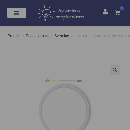
0
>
>
>
Išmanusis WiFi paviršinis LE
Pradžia
Pagal patalpą
Svetainė