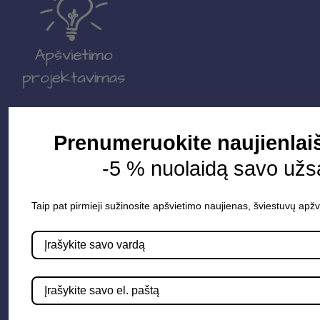
Parduotuvė
Prenumeruokite naujienlai
Apšvietimo sistemos
-5 % nuolaidą savo užs
Elektros instaliacija
Lauko šviestuvai
Taip pat pirmieji sužinosite apšvietimo naujienas, šviestuvų apžv
LED juostos
Vidaus apšvietimas
Informacija