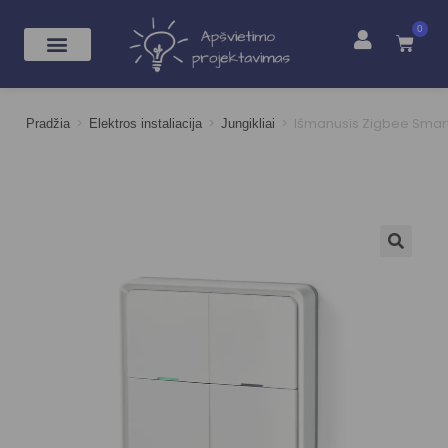
0
>
>
>
Išmanusis Zigbee SmartL
Pradžia
Elektros instaliacija
Jungikliai