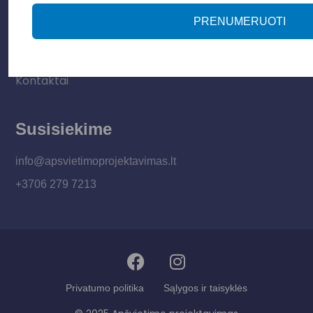
Apie mus
PRENUMERUOTI
Paslaugos
Apšvietimo mokymų įrašas
Kontaktai
Susisiekime
info@apsvietimoprojektavimas.lt
+3706 279 7213
Privatumo politika
Sąlygos ir taisyklės