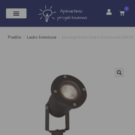
0
>
>
Įsmeigiamas lauko šviestuvas LEROS
Pradžia
Lauko šviestuvai