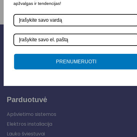
apžvalgas ir tendencijas!
PRENUMERUOTI
Parduotuvė
Apšvietimo sistemos
Elektros instaliacija
Lauko šviestuvai