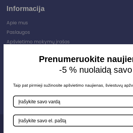
Informacija
Apie mus
Paslaugos
Apšvietimo mokymų įrašas
Kontaktai
Prenumeruokite naujien
-5 % nuolaidą savo
Susisiekime
info@apsvietimoprojektavimas.lt
Taip pat pirmieji sužinosite apšvietimo naujienas, šviestuvų apžv
+3706 279 7213