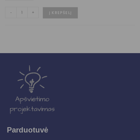
-
+
Į KREPŠELĮ
Parduotuvė