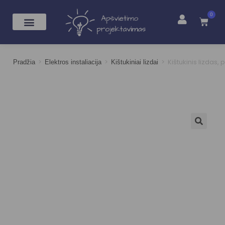
0
>
>
>
Kištukinis lizdas,
Pradžia
Elektros instaliacija
Kištukiniai lizdai