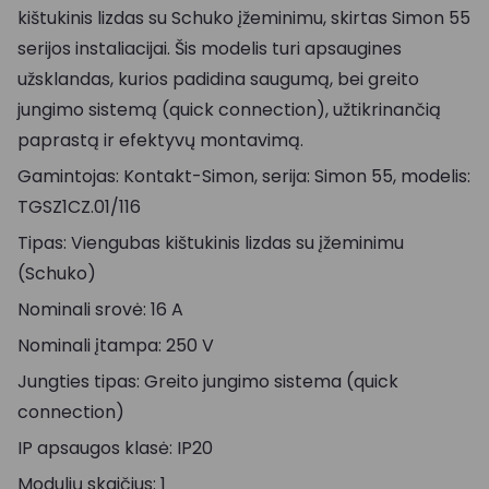
kištukinis lizdas su Schuko įžeminimu, skirtas Simon 55
serijos instaliacijai. Šis modelis turi apsaugines
užsklandas, kurios padidina saugumą, bei greito
jungimo sistemą (quick connection), užtikrinančią
paprastą ir efektyvų montavimą.
Gamintojas: Kontakt-Simon, serija: Simon 55, modelis:
TGSZ1CZ.01/116
Tipas: Viengubas kištukinis lizdas su įžeminimu
(Schuko)
Nominali srovė: 16 A
Nominali įtampa: 250 V
Jungties tipas: Greito jungimo sistema (quick
connection)
IP apsaugos klasė: IP20
Modulių skaičius: 1