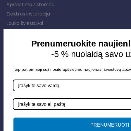
Apšvietimo sistemos
Elektros instaliacija
Lauko šviestuvai
LED juostos
Vidaus apšvietimas
Prenumeruokite naujienl
-5 % nuolaidą savo 
Informacija
Taip pat pirmieji sužinosite apšvietimo naujienas, šviestuvų apžv
Apie mus
Paslaugos
Apšvietimo mokymų įrašas
Kontaktai
Susisiekime
PRENUMERUOTI