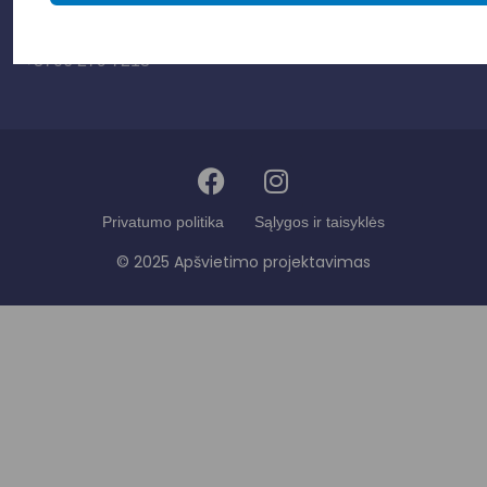
info@apsvietimoprojektavimas.lt
+3706 279 7213
Privatumo politika
Sąlygos ir taisyklės
© 2025 Apšvietimo projektavimas