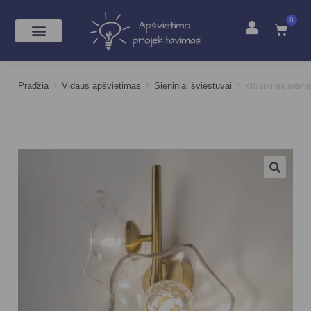
0
>
>
>
Klasikinis sien
Pradžia
Vidaus apšvietimas
Sieniniai šviestuvai